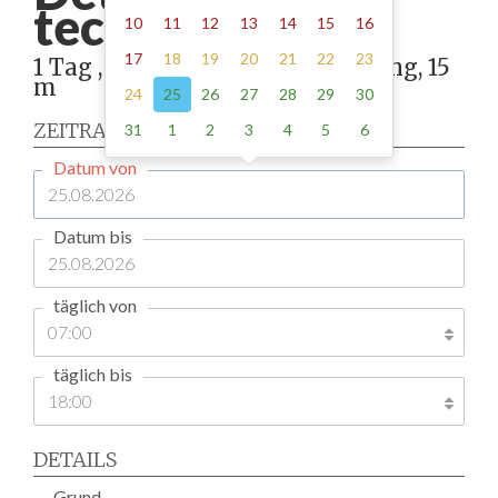
teck -
190.00
10
11
12
13
14
15
16
17
18
19
20
21
22
23
1 Tag , Stellung gemäß Anordnung, 15
m
24
25
26
27
28
29
30
ZEITRAUM
31
1
2
3
4
5
6
Datum von
Datum bis
täglich von
täglich bis
DETAILS
Grund