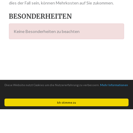
dies der Fall sein, können Mehrkosten auf Sie zukommen.
BESONDERHEITEN
Keine Besonderheiten zu beachten
Diese Website nutzt Cookies um die Nutzererfahrung zu verbessern.
Mehr Informationen
Ich stimme zu
Made with
by
MITSCom GmbH
| © 2026
Halteverbotszonen.com
|