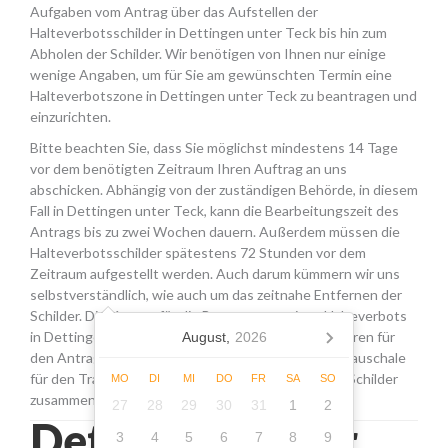
Aufgaben vom Antrag über das Aufstellen der
Halteverbotsschilder in Dettingen unter Teck bis hin zum
Abholen der Schilder. Wir benötigen von Ihnen nur einige
wenige Angaben, um für Sie am gewünschten Termin eine
Halteverbotszone in Dettingen unter Teck zu beantragen und
einzurichten.
Bitte beachten Sie, dass Sie möglichst mindestens 14 Tage
vor dem benötigten Zeitraum Ihren Auftrag an uns
abschicken. Abhängig von der zuständigen Behörde, in diesem
Fall in Dettingen unter Teck, kann die Bearbeitungszeit des
Antrags bis zu zwei Wochen dauern. Außerdem müssen die
Halteverbotsschilder spätestens 72 Stunden vor dem
Zeitraum aufgestellt werden. Auch darum kümmern wir uns
selbstverständlich, wie auch um das zeitnahe Entfernen der
Schilder. Die Kosten für die Beantragung eines Halteverbots
in Dettingen unter Teck setzen sich aus den Gebühren für
August,
2026
den Antrag, der Miete für die Schilder sowie einer Pauschale
für den Transport, das Aufstellen und Abholen der Schilder
MO
DI
MI
DO
FR
SA
SO
zusammen.
27
28
29
30
31
1
2
Dettingen unter
3
4
5
6
7
8
9