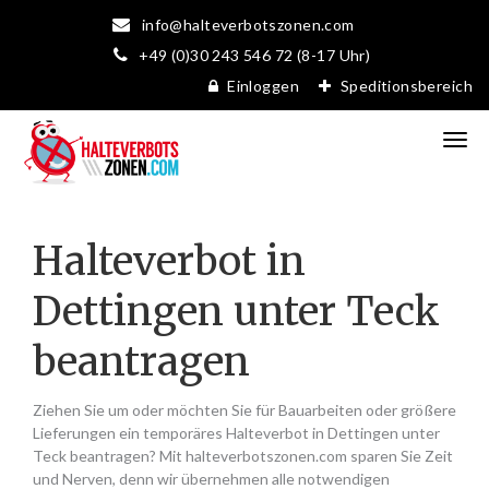
info@halteverbotszonen.com
+49 (0)30 243 546 72 (8-17 Uhr)
Einloggen
Speditionsbereich
Halteverbot in
Dettingen unter Teck
beantragen
Ziehen Sie um oder möchten Sie für Bauarbeiten oder größere
Lieferungen ein temporäres Halteverbot in Dettingen unter
Teck beantragen? Mit halteverbotszonen.com sparen Sie Zeit
und Nerven, denn wir übernehmen alle notwendigen