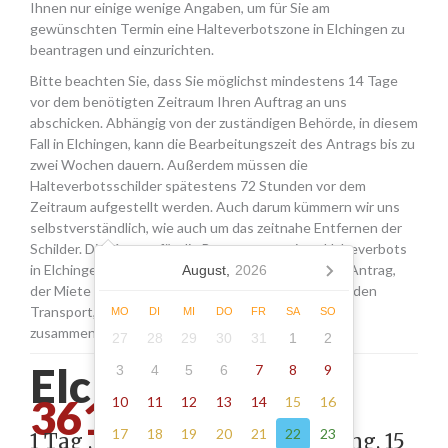
Ihnen nur einige wenige Angaben, um für Sie am
gewünschten Termin eine Halteverbotszone in Elchingen zu
beantragen und einzurichten.
Bitte beachten Sie, dass Sie möglichst mindestens 14 Tage
vor dem benötigten Zeitraum Ihren Auftrag an uns
abschicken. Abhängig von der zuständigen Behörde, in diesem
Fall in Elchingen, kann die Bearbeitungszeit des Antrags bis zu
zwei Wochen dauern. Außerdem müssen die
Halteverbotsschilder spätestens 72 Stunden vor dem
Zeitraum aufgestellt werden. Auch darum kümmern wir uns
selbstverständlich, wie auch um das zeitnahe Entfernen der
Schilder. Die Kosten für die Beantragung eines Halteverbots
in Elchingen setzen sich aus den Gebühren für den Antrag,
August,
2026
der Miete für die Schilder sowie einer Pauschale für den
Transport, das Aufstellen und Abholen der Schilder
MO
DI
MI
DO
FR
SA
SO
zusammen.
27
28
29
30
31
1
2
Elchingen -
7
8
9
3
4
5
6
361.11
10
11
12
13
14
15
16
17
18
19
20
21
22
23
1 Tag , Stellung gemäß Anordnung, 15