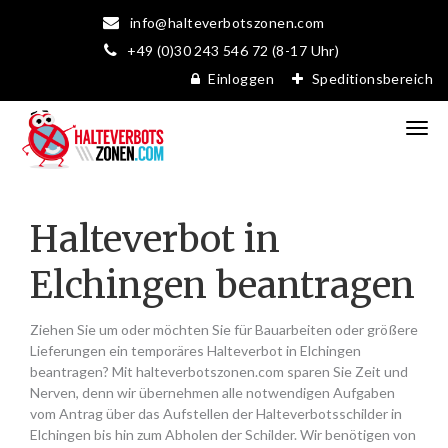
info@halteverbotszonen.com
+49 (0)30 243 546 72 (8-17 Uhr)
Einloggen
Speditionsbereich
Halteverbot in
Elchingen beantragen
Ziehen Sie um oder möchten Sie für Bauarbeiten oder größere
Lieferungen ein temporäres Halteverbot in Elchingen
beantragen? Mit halteverbotszonen.com sparen Sie Zeit und
Nerven, denn wir übernehmen alle notwendigen Aufgaben
vom Antrag über das Aufstellen der Halteverbotsschilder in
Elchingen bis hin zum Abholen der Schilder. Wir benötigen von