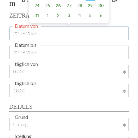
m
24
25
26
27
28
29
30
ZEITRAUM
31
1
2
3
4
5
6
Datum von
Datum bis
täglich von
täglich bis
DETAILS
Grund
Stellung