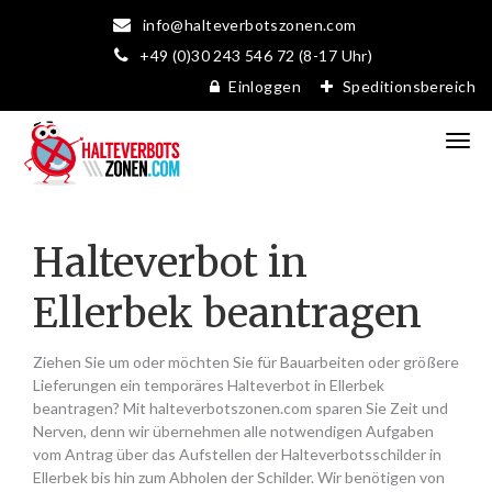
info@halteverbotszonen.com
+49 (0)30 243 546 72 (8-17 Uhr)
Einloggen
Speditionsbereich
Halteverbot in
Ellerbek beantragen
Ziehen Sie um oder möchten Sie für Bauarbeiten oder größere
Lieferungen ein temporäres Halteverbot in Ellerbek
beantragen? Mit halteverbotszonen.com sparen Sie Zeit und
Nerven, denn wir übernehmen alle notwendigen Aufgaben
vom Antrag über das Aufstellen der Halteverbotsschilder in
Ellerbek bis hin zum Abholen der Schilder. Wir benötigen von