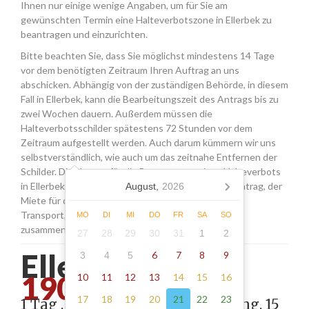
Ihnen nur einige wenige Angaben, um für Sie am
gewünschten Termin eine Halteverbotszone in Ellerbek zu
beantragen und einzurichten.
Bitte beachten Sie, dass Sie möglichst mindestens 14 Tage
vor dem benötigten Zeitraum Ihren Auftrag an uns
abschicken. Abhängig von der zuständigen Behörde, in diesem
Fall in Ellerbek, kann die Bearbeitungszeit des Antrags bis zu
zwei Wochen dauern. Außerdem müssen die
Halteverbotsschilder spätestens 72 Stunden vor dem
Zeitraum aufgestellt werden. Auch darum kümmern wir uns
selbstverständlich, wie auch um das zeitnahe Entfernen der
Schilder. Die Kosten für die Beantragung eines Halteverbots
in Ellerbek setzen sich aus den Gebühren für den Antrag, der
August,
2026
Miete für die Schilder sowie einer Pauschale für den
Transport, das Aufstellen und Abholen der Schilder
MO
DI
MI
DO
FR
SA
SO
zusammen.
27
28
29
30
31
1
2
Ellerbek -
6
7
8
9
3
4
5
190.00
10
11
12
13
14
15
16
17
18
19
20
21
22
23
1 Tag , Stellung gemäß Anordnung, 15