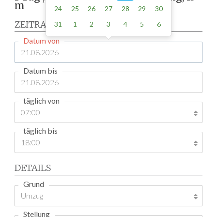
m
24
25
26
27
28
29
30
ZEITRAUM
31
1
2
3
4
5
6
Datum von
Datum bis
täglich von
täglich bis
DETAILS
Grund
Stellung