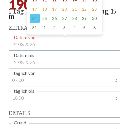
190.00
17
18
19
20
21
22
23
1 Tag , Stellung gemäß Anordnung, 15
m
24
25
26
27
28
29
30
ZEITRAUM
31
1
2
3
4
5
6
Datum von
Datum bis
täglich von
täglich bis
DETAILS
Grund