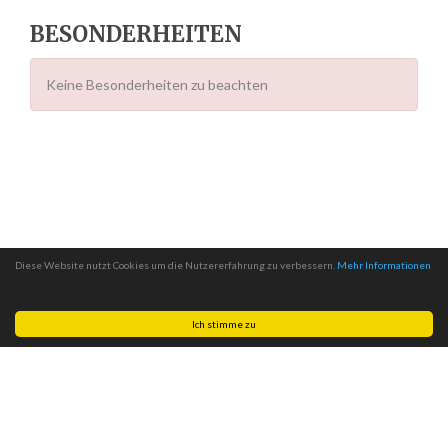
BESONDERHEITEN
Keine Besonderheiten zu beachten
Diese Website nutzt Cookies um die Nutzererfahrung zu verbessern.
Mehr Informationen
Ich stimme zu
Made with
by
MITSCom GmbH
| © 2026
Halteverbotszonen.com
|
Impressum
|
Datenschutz
|
AGB