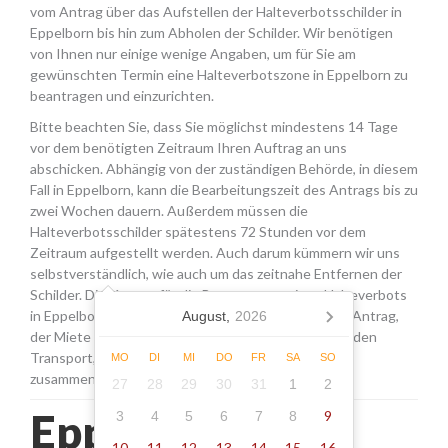
vom Antrag über das Aufstellen der Halteverbotsschilder in
Eppelborn bis hin zum Abholen der Schilder. Wir benötigen
von Ihnen nur einige wenige Angaben, um für Sie am
gewünschten Termin eine Halteverbotszone in Eppelborn zu
beantragen und einzurichten.
Bitte beachten Sie, dass Sie möglichst mindestens 14 Tage
vor dem benötigten Zeitraum Ihren Auftrag an uns
abschicken. Abhängig von der zuständigen Behörde, in diesem
Fall in Eppelborn, kann die Bearbeitungszeit des Antrags bis zu
zwei Wochen dauern. Außerdem müssen die
Halteverbotsschilder spätestens 72 Stunden vor dem
Zeitraum aufgestellt werden. Auch darum kümmern wir uns
selbstverständlich, wie auch um das zeitnahe Entfernen der
Schilder. Die Kosten für die Beantragung eines Halteverbots
in Eppelborn setzen sich aus den Gebühren für den Antrag,
August,
2026
der Miete für die Schilder sowie einer Pauschale für den
Transport, das Aufstellen und Abholen der Schilder
MO
DI
MI
DO
FR
SA
SO
zusammen.
27
28
29
30
31
1
2
Eppelborn -
9
3
4
5
6
7
8
10
11
12
13
14
15
16