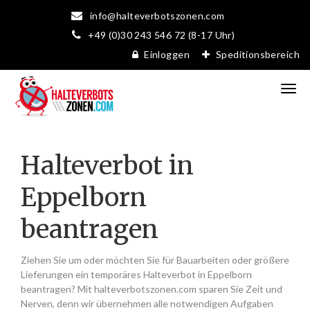
info@halteverbotszonen.com
+49 (0)30 243 546 72 (8-17 Uhr)
Einloggen
Speditionsbereich
Halteverbot in
Eppelborn
beantragen
Ziehen Sie um oder möchten Sie für Bauarbeiten oder größere
Lieferungen ein temporäres Halteverbot in Eppelborn
beantragen? Mit halteverbotszonen.com sparen Sie Zeit und
Nerven, denn wir übernehmen alle notwendigen Aufgaben