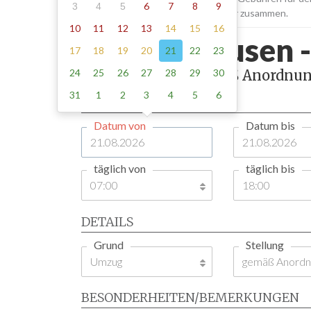
6
7
8
9
3
4
5
Aufstellen und Abholen der Schilder zusammen.
10
11
12
13
14
15
16
Eppertshausen 
17
18
19
20
21
22
23
24
25
26
27
28
29
30
1 Tag , Stellung gemäß Anordnun
31
1
2
3
4
5
6
ZEITRAUM
Datum von
Datum bis
täglich von
täglich bis
DETAILS
Grund
Stellung
BESONDERHEITEN/BEMERKUNGEN