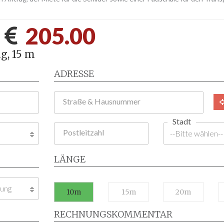
-
205.00
g, 15 m
ADRESSE
Straße & Hausnummer
Stadt
Postleitzahl
LÄNGE
10m
15m
20m
RECHNUNGSKOMMENTAR