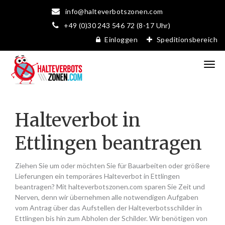
info@halteverbotszonen.com
+49 (0)30 243 546 72 (8-17 Uhr)
Einloggen
Speditionsbereich
Halteverbot in
Ettlingen beantragen
Ziehen Sie um oder möchten Sie für Bauarbeiten oder größere
Lieferungen ein temporäres Halteverbot in Ettlingen
beantragen? Mit halteverbotszonen.com sparen Sie Zeit und
Nerven, denn wir übernehmen alle notwendigen Aufgaben
vom Antrag über das Aufstellen der Halteverbotsschilder in
Ettlingen bis hin zum Abholen der Schilder. Wir benötigen von