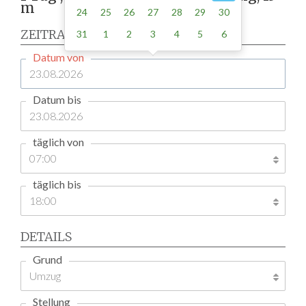
m
24
25
26
27
28
29
30
ZEITRAUM
31
1
2
3
4
5
6
Datum von
Datum bis
täglich von
täglich bis
DETAILS
Grund
Stellung