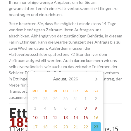
Ihnen nur einige wenige Angaben, um für Sie am
gewünschten Termin eine Halteverbotszone in Ettlingen zu
beantragen und einzurichten.
Bitte beachten Sie, dass Sie möglichst mindestens 14 Tage
vor dem benötigten Zeitraum Ihren Auftrag an uns
abschicken. Abhängig von der zuständigen Behörde, in diesem
Fall in Ettlingen, kann die Bearbeitungszeit des Antrags bis zu
zwei Wochen dauern. Außerdem müssen die
Halteverbotsschilder spätestens 72 Stunden vor dem
Zeitraum aufgestellt werden. Auch darum kümmern wir uns
selbstverständlich, wie auch um das zeitnahe Entfernen der
Schilder. Die Kosten für die Beantragung eines Halteverbots
in Ettlingen setzen sich aus den Gebühren für den Antrag, der
August,
2026
Miete für die Schilder sowie einer Pauschale für den
Transport, das Aufstellen und Abholen der Schilder
MO
DI
MI
DO
FR
SA
SO
zusammen.
27
28
29
30
31
1
2
Ettlingen -
8
9
3
4
5
6
7
185.00
10
11
12
13
14
15
16
17
18
19
20
21
22
23
1 Tag , Stellung gemäß Anordnung, 15