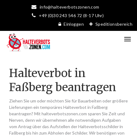
info@halteverbotszonen.com
+49 (0)30 243 546 72 (8-17 Uhr)
Einloggen
Speditionsbereich
Halteverbot in
Faßberg beantragen
Ziehen Sie um oder möchten Sie für Bauarbeiten oder größere
Lieferungen ein temporäres Halteverbot in Faßberg
beantragen? Mit halteverbotszonen.com sparen Sie Zeit und
Nerven, denn wir übernehmen alle notwendigen Aufgaben
vom Antrag über das Aufstellen der Halteverbotsschilder in
Faßberg bis hin zum Abholen der Schilder. Wir benötigen von