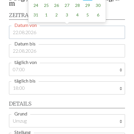
m
24
25
26
27
28
29
30
ZEITRAUM
31
1
2
3
4
5
6
Datum von
Datum bis
täglich von
täglich bis
DETAILS
Grund
Stellung