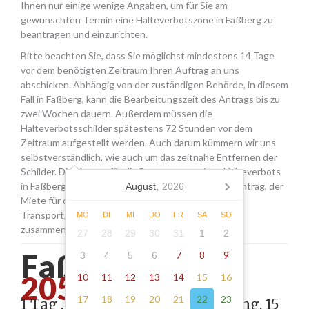
Ihnen nur einige wenige Angaben, um für Sie am
gewünschten Termin eine Halteverbotszone in Faßberg zu
beantragen und einzurichten.
Bitte beachten Sie, dass Sie möglichst mindestens 14 Tage
vor dem benötigten Zeitraum Ihren Auftrag an uns
abschicken. Abhängig von der zuständigen Behörde, in diesem
Fall in Faßberg, kann die Bearbeitungszeit des Antrags bis zu
zwei Wochen dauern. Außerdem müssen die
Halteverbotsschilder spätestens 72 Stunden vor dem
Zeitraum aufgestellt werden. Auch darum kümmern wir uns
selbstverständlich, wie auch um das zeitnahe Entfernen der
Schilder. Die Kosten für die Beantragung eines Halteverbots
in Faßberg setzen sich aus den Gebühren für den Antrag, der
August,
2026
Miete für die Schilder sowie einer Pauschale für den
Transport, das Aufstellen und Abholen der Schilder
MO
DI
MI
DO
FR
SA
SO
zusammen.
27
28
29
30
31
1
2
Faßberg -
7
8
9
3
4
5
6
205.00
10
11
12
13
14
15
16
17
18
19
20
21
22
23
1 Tag , Stellung gemäß Anordnung, 15