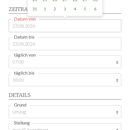
ZEITRAUM
31
1
2
3
4
5
6
Datum von
Datum bis
täglich von
täglich bis
DETAILS
Grund
Stellung