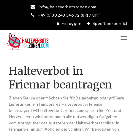
info@halteverbotszonen.com
+49 (0)30 243 546 72 (8-17 Uhr)
Einloggen
Speditionsbereich
Halteverbot in
Friemar beantragen
Ziehen Sie um oder möchten Sie für Bauarbeiten oder größere
Lieferungen ein temporäres Halteverbot in Friemar
beantragen? Mit halteverbotszonen.com sparen Sie Zeit und
Nerven, denn wir übernehmen alle notwendigen Aufgaben
vom Antrag über das Aufstellen der Halteverbotsschilder in
Friemar bis hin zum Abholen der Schilder. Wir benötigen von