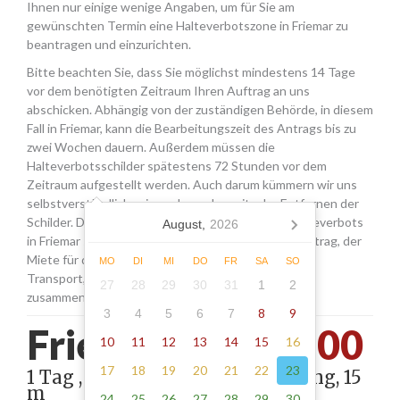
Ihnen nur einige wenige Angaben, um für Sie am
gewünschten Termin eine Halteverbotszone in Friemar zu
beantragen und einzurichten.
Bitte beachten Sie, dass Sie möglichst mindestens 14 Tage
vor dem benötigten Zeitraum Ihren Auftrag an uns
abschicken. Abhängig von der zuständigen Behörde, in diesem
Fall in Friemar, kann die Bearbeitungszeit des Antrags bis zu
zwei Wochen dauern. Außerdem müssen die
Halteverbotsschilder spätestens 72 Stunden vor dem
Zeitraum aufgestellt werden. Auch darum kümmern wir uns
selbstverständlich, wie auch um das zeitnahe Entfernen der
Schilder. Die Kosten für die Beantragung eines Halteverbots
August,
2026
in Friemar setzen sich aus den Gebühren für den Antrag, der
Miete für die Schilder sowie einer Pauschale für den
MO
DI
MI
DO
FR
SA
SO
Transport, das Aufstellen und Abholen der Schilder
27
28
29
30
31
1
2
zusammen.
8
9
3
4
5
6
7
Friemar -
255.00
10
11
12
13
14
15
16
17
18
19
20
21
22
23
1 Tag , Stellung gemäß Anordnung, 15
m
24
25
26
27
28
29
30