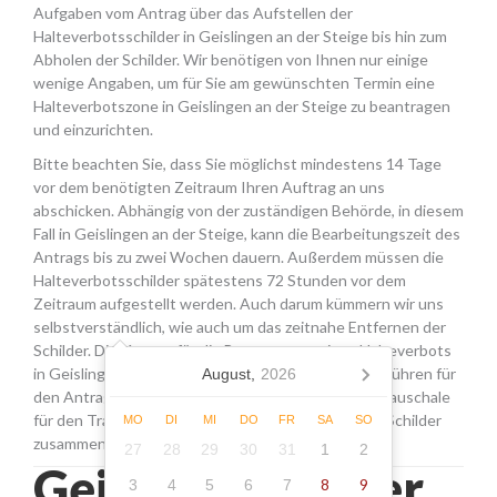
Aufgaben vom Antrag über das Aufstellen der
Halteverbotsschilder in Geislingen an der Steige bis hin zum
Abholen der Schilder. Wir benötigen von Ihnen nur einige
wenige Angaben, um für Sie am gewünschten Termin eine
Halteverbotszone in Geislingen an der Steige zu beantragen
und einzurichten.
Bitte beachten Sie, dass Sie möglichst mindestens 14 Tage
vor dem benötigten Zeitraum Ihren Auftrag an uns
abschicken. Abhängig von der zuständigen Behörde, in diesem
Fall in Geislingen an der Steige, kann die Bearbeitungszeit des
Antrags bis zu zwei Wochen dauern. Außerdem müssen die
Halteverbotsschilder spätestens 72 Stunden vor dem
Zeitraum aufgestellt werden. Auch darum kümmern wir uns
selbstverständlich, wie auch um das zeitnahe Entfernen der
Schilder. Die Kosten für die Beantragung eines Halteverbots
in Geislingen an der Steige setzen sich aus den Gebühren für
August,
2026
den Antrag, der Miete für die Schilder sowie einer Pauschale
für den Transport, das Aufstellen und Abholen der Schilder
MO
DI
MI
DO
FR
SA
SO
zusammen.
27
28
29
30
31
1
2
Geislingen an der
8
9
3
4
5
6
7