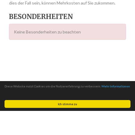
dies der Fall sein, können Mehrkosten auf Sie zukommen.
BESONDERHEITEN
Keine Besonderheiten zu beachten
Diese Website nutzt Cookies um die Nutzererfahrung zu verbessern.
Mehr Informationen
Ich stimme zu
Made with
by
MITSCom GmbH
| © 2026
Halteverbotszonen.com
|