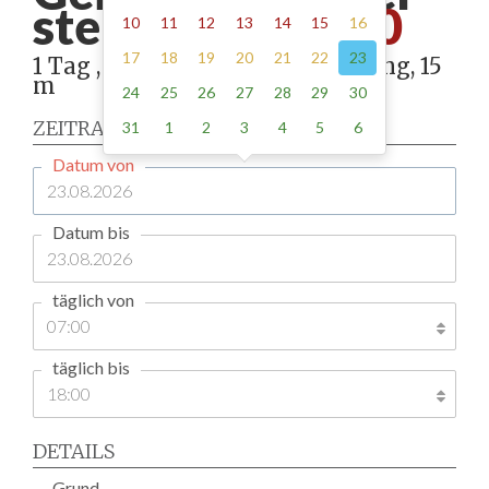
steige -
185.00
10
11
12
13
14
15
16
17
18
19
20
21
22
23
1 Tag , Stellung gemäß Anordnung, 15
m
24
25
26
27
28
29
30
ZEITRAUM
31
1
2
3
4
5
6
Datum von
Datum bis
täglich von
täglich bis
DETAILS
Grund