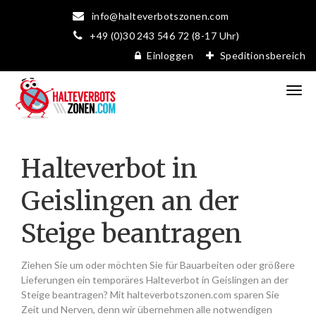
info@halteverbotszonen.com
+49 (0)30 243 546 72 (8-17 Uhr)
Einloggen
Speditionsbereich
Halteverbot in
Geislingen an der
Steige beantragen
Ziehen Sie um oder möchten Sie für Bauarbeiten oder größere
Lieferungen ein temporäres Halteverbot in Geislingen an der
Steige beantragen? Mit halteverbotszonen.com sparen Sie
Zeit und Nerven, denn wir übernehmen alle notwendigen