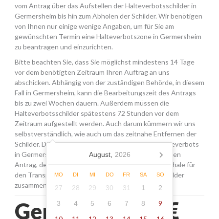
vom Antrag über das Aufstellen der Halteverbotsschilder in
Germersheim bis hin zum Abholen der Schilder. Wir benötigen
von Ihnen nur einige wenige Angaben, um für Sie am
gewünschten Termin eine Halteverbotszone in Germersheim
zu beantragen und einzurichten.
Bitte beachten Sie, dass Sie möglichst mindestens 14 Tage
vor dem benötigten Zeitraum Ihren Auftrag an uns
abschicken. Abhängig von der zuständigen Behörde, in diesem
Fall in Germersheim, kann die Bearbeitungszeit des Antrags
bis zu zwei Wochen dauern. Außerdem müssen die
Halteverbotsschilder spätestens 72 Stunden vor dem
Zeitraum aufgestellt werden. Auch darum kümmern wir uns
selbstverständlich, wie auch um das zeitnahe Entfernen der
Schilder. Die Kosten für die Beantragung eines Halteverbots
in Germersheim setzen sich aus den Gebühren für den
August,
2026
Antrag, der Miete für die Schilder sowie einer Pauschale für
den Transport, das Aufstellen und Abholen der Schilder
MO
DI
MI
DO
FR
SA
SO
zusammen.
27
28
29
30
31
1
2
Germersheim -
9
3
4
5
6
7
8
10
11
12
13
14
15
16