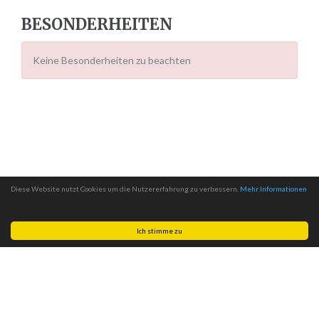
BESONDERHEITEN
Keine Besonderheiten zu beachten
Diese Website nutzt Cookies um die Nutzererfahrung zu verbessern.
Mehr Informationen
Ich stimme zu
Made with
by
MITSCom GmbH
| © 2026
Halteverbotszonen.com
|
Impressum
|
Datenschutz
|
AGB