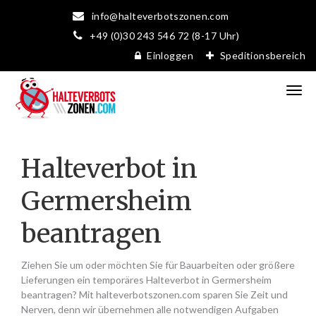
info@halteverbotszonen.com
+49 (0)30 243 546 72 (8-17 Uhr)
Einloggen
Speditionsbereich
Halteverbot in
Germersheim
beantragen
Ziehen Sie um oder möchten Sie für Bauarbeiten oder größere
Lieferungen ein temporäres Halteverbot in Germersheim
beantragen? Mit halteverbotszonen.com sparen Sie Zeit und
Nerven, denn wir übernehmen alle notwendigen Aufgaben