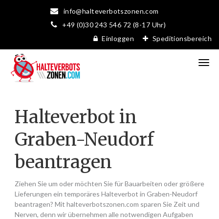
info@halteverbotszonen.com
+49 (0)30 243 546 72 (8-17 Uhr)
Einloggen
Speditionsbereich
Halteverbot in
Graben-Neudorf
beantragen
Ziehen Sie um oder möchten Sie für Bauarbeiten oder größere
Lieferungen ein temporäres Halteverbot in Graben-Neudorf
beantragen? Mit halteverbotszonen.com sparen Sie Zeit und
Nerven, denn wir übernehmen alle notwendigen Aufgaben