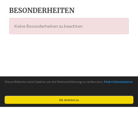
BESONDERHEITEN
Keine Besonderheiten zu beachten
Diese Website nutzt Cookies um die Nutzererfahrung zu verbessern.
Mehr Informationen
Ich stimme zu
Made with
by
MITSCom GmbH
| © 2026
Halteverbotszonen.com
|
Impressum
|
Datenschutz
|
AGB