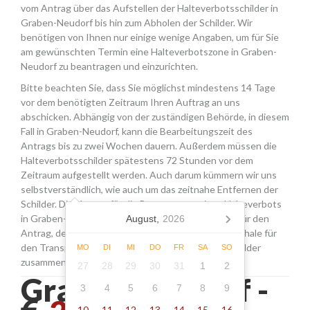
vom Antrag über das Aufstellen der Halteverbotsschilder in
Graben-Neudorf bis hin zum Abholen der Schilder. Wir
benötigen von Ihnen nur einige wenige Angaben, um für Sie
am gewünschten Termin eine Halteverbotszone in Graben-
Neudorf zu beantragen und einzurichten.
Bitte beachten Sie, dass Sie möglichst mindestens 14 Tage
vor dem benötigten Zeitraum Ihren Auftrag an uns
abschicken. Abhängig von der zuständigen Behörde, in diesem
Fall in Graben-Neudorf, kann die Bearbeitungszeit des
Antrags bis zu zwei Wochen dauern. Außerdem müssen die
Halteverbotsschilder spätestens 72 Stunden vor dem
Zeitraum aufgestellt werden. Auch darum kümmern wir uns
selbstverständlich, wie auch um das zeitnahe Entfernen der
Schilder. Die Kosten für die Beantragung eines Halteverbots
in Graben-Neudorf setzen sich aus den Gebühren für den
August,
2026
Antrag, der Miete für die Schilder sowie einer Pauschale für
den Transport, das Aufstellen und Abholen der Schilder
MO
DI
MI
DO
FR
SA
SO
zusammen.
27
28
29
30
31
1
2
Graben-neudorf -
3
4
5
6
7
8
9
10
11
12
13
14
15
16