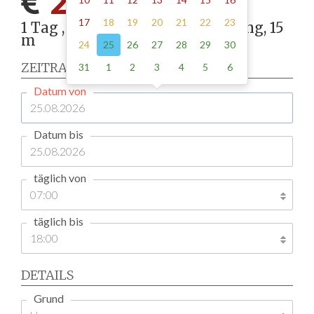
210.00
17
18
19
20
21
22
23
1 Tag , Stellung gemäß Anordnung, 15
m
24
25
26
27
28
29
30
ZEITRAUM
31
1
2
3
4
5
6
Datum von
Datum bis
täglich von
täglich bis
DETAILS
Grund