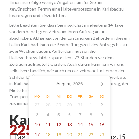
Ihnen nur einige wenige Angaben, um für Sie am
gewünschten Termin eine Halteverbotszone in Karlsbad zu
beantragen und einzurichten.
Bitte beachten Sie, dass Sie möglichst mindestens 14 Tage
vor dem benötigten Zeitraum Ihren Auftrag an uns
abschicken. Abhängig von der zuständigen Behörde, in diesem
Fall in Karlsbad, kann die Bearbeitungszeit des Antrags bis zu
zwei Wochen dauern. Außerdem müssen die
Halteverbotsschilder spätestens 72 Stunden vor dem
Zeitraum aufgestellt werden. Auch darum kümmern wir uns
selbstverständlich, wie auch um das zeitnahe Entfernen der
Schilder. Die Kosten für die Beantragung eines Halteverbots
in Karlsbad setzen sich aus den Gebühren für den Antrag, der
August,
2026
Miete für die Schilder sowie einer Pauschale für den
Transport, das Aufstellen und Abholen der Schilder
MO
DI
MI
DO
FR
SA
SO
zusammen.
27
28
29
30
31
1
2
Karlsbad -
3
4
5
6
7
8
9
225.00
10
11
12
13
14
15
16
17
18
19
20
21
22
23
1 Tag , Stellung gemäß Anordnung, 15