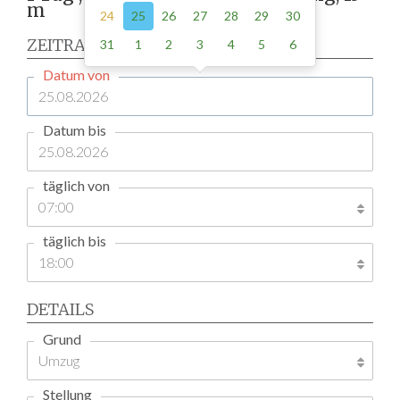
m
24
25
26
27
28
29
30
ZEITRAUM
31
1
2
3
4
5
6
Datum von
Datum bis
täglich von
täglich bis
DETAILS
Grund
Stellung