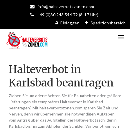
info@halteverbotszonen.com
+49 (0)30 243 546 72 (8-17 Uhr)
Einloggen
Speditionsbereich
Halteverbot in
Karlsbad beantragen
Ziehen Sie um oder möchten Sie für Bauarbeiten oder größere
Lieferungen ein temporäres Halteverbot in Karlsbad
beantragen? Mit halteverbotszonen.com sparen Sie Zeit und
Nerven, denn wir übernehmen alle notwendigen Aufgaben
vom Antrag über das Aufstellen der Halteverbotsschilder in
Karlsbad bis hin zum Abholen der Schilder. Wir benötigen von