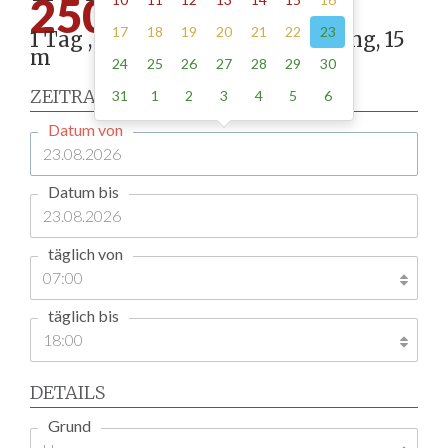
250.00
17
18
19
20
21
22
23
1 Tag , Stellung gemäß Anordnung, 15
m
24
25
26
27
28
29
30
ZEITRAUM
31
1
2
3
4
5
6
Datum von
Datum bis
täglich von
täglich bis
DETAILS
Grund