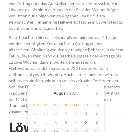
vom Antrag über das Aufstellen der Halteverbotsschilder in
Löwenstein bis hin zum Abholen der Schilder. Wir benötigen
von Ihnen nur einige wenige Angaben, um für Sie am
gewünschten Termin eine Halteverbotszone in Löwenstein zu
beantragen und einzurichten.
Bitte beachten Sie, dass Sie möglichst mindestens 14 Tage
vor dem benötigten Zeitraum Ihren Auftrag an uns
abschicken. Abhängig von der zuständigen Behörde, in diesem
Fall in Löwenstein, kann die Bearbeitungszeit des Antrags bis
zu zwei Wochen dauern. Außerdem müssen die
Halteverbotsschilder spätestens 72 Stunden vor dem
Zeitraum aufgestellt werden. Auch darum kümmern wir uns
selbstverständlich, wie auch um das zeitnahe Entfernen der
Schilder. Die Kosten für die Beantragung eines Halteverbots
in Löwenstein setzen sich aus den Gebühren für den Antrag,
August,
2026
der Miete für die Schilder sowie einer Pauschale für den
Transport, das Aufstellen und Abholen der Schilder
MO
DI
MI
DO
FR
SA
SO
zusammen.
27
28
29
30
31
1
2
Löwenstein -
8
9
3
4
5
6
7
10
11
12
13
14
15
16