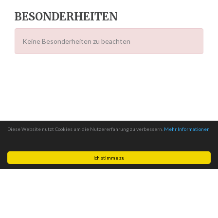
BESONDERHEITEN
Keine Besonderheiten zu beachten
Diese Website nutzt Cookies um die Nutzererfahrung zu verbessern.
Mehr Informationen
Ich stimme zu
Made with
by
MITSCom GmbH
| © 2026
Halteverbotszonen.com
|
Impressum
|
Datenschutz
|
AGB