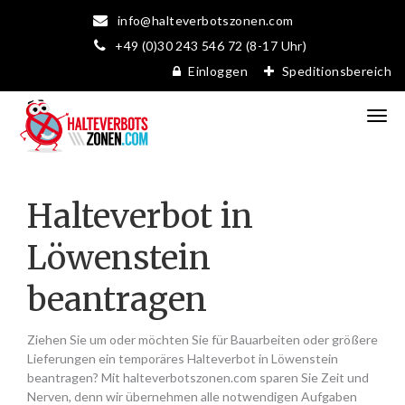
info@halteverbotszonen.com
+49 (0)30 243 546 72 (8-17 Uhr)
Einloggen
Speditionsbereich
Halteverbot in
Löwenstein
beantragen
Ziehen Sie um oder möchten Sie für Bauarbeiten oder größere
Lieferungen ein temporäres Halteverbot in Löwenstein
beantragen? Mit halteverbotszonen.com sparen Sie Zeit und
Nerven, denn wir übernehmen alle notwendigen Aufgaben