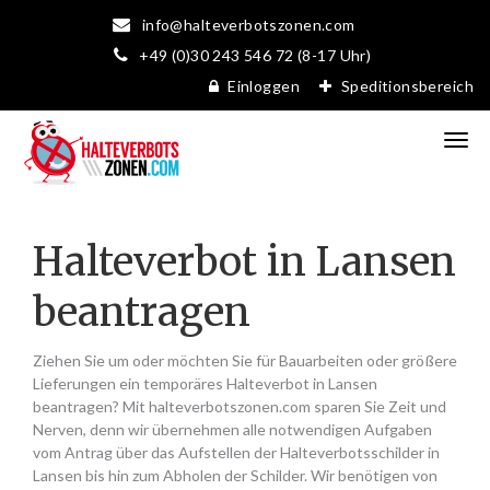
info@halteverbotszonen.com
+49 (0)30 243 546 72 (8-17 Uhr)
Einloggen
Speditionsbereich
Halteverbot in Lansen
beantragen
Ziehen Sie um oder möchten Sie für Bauarbeiten oder größere
Lieferungen ein temporäres Halteverbot in Lansen
beantragen? Mit halteverbotszonen.com sparen Sie Zeit und
Nerven, denn wir übernehmen alle notwendigen Aufgaben
vom Antrag über das Aufstellen der Halteverbotsschilder in
Lansen bis hin zum Abholen der Schilder. Wir benötigen von