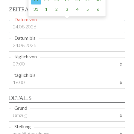
ZEITRAUM
31
1
2
3
4
5
6
Datum von
Datum bis
täglich von
täglich bis
DETAILS
Grund
Stellung