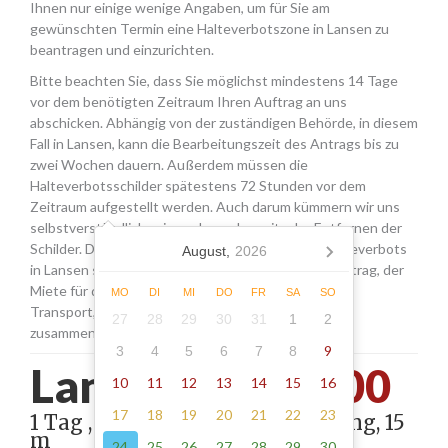
Ihnen nur einige wenige Angaben, um für Sie am
gewünschten Termin eine Halteverbotszone in Lansen zu
beantragen und einzurichten.
Bitte beachten Sie, dass Sie möglichst mindestens 14 Tage
vor dem benötigten Zeitraum Ihren Auftrag an uns
abschicken. Abhängig von der zuständigen Behörde, in diesem
Fall in Lansen, kann die Bearbeitungszeit des Antrags bis zu
zwei Wochen dauern. Außerdem müssen die
Halteverbotsschilder spätestens 72 Stunden vor dem
Zeitraum aufgestellt werden. Auch darum kümmern wir uns
selbstverständlich, wie auch um das zeitnahe Entfernen der
Schilder. Die Kosten für die Beantragung eines Halteverbots
August,
2026
in Lansen setzen sich aus den Gebühren für den Antrag, der
Miete für die Schilder sowie einer Pauschale für den
MO
DI
MI
DO
FR
SA
SO
Transport, das Aufstellen und Abholen der Schilder
27
28
29
30
31
1
2
zusammen.
9
3
4
5
6
7
8
Lansen -
250.00
10
11
12
13
14
15
16
17
18
19
20
21
22
23
1 Tag , Stellung gemäß Anordnung, 15
m
24
25
26
27
28
29
30