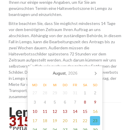
Ihnen nur einige wenige Angaben, um für Sie am
gewünschten Termin eine Halteverbotszone in Lemgo zu
beantragen und einzurichten.
Bitte beachten Sie, dass Sie möglichst mindestens 14 Tage
vor dem benötigten Zeitraum Ihren Auftrag an uns
abschicken. Abhängig von der zuständigen Behörde, in diesem
Fall in Lemgo, kann die Bearbeitungszeit des Antrags bis zu
zwei Wochen dauern. Außerdem müssen die
Halteverbotsschilder spätestens 72 Stunden vor dem
Zeitraum aufgestellt werden. Auch darum kümmern wir uns
selbstverständlich, wie auch um das zeitnahe Entfernen der
Schilder. Die Kosten für die Beantragung eines Halteverbots
August,
2026
in Lemgo setzen sich aus den Gebühren für den Antrag, der
Miete für die Schilder sowie einer Pauschale für den
MO
DI
MI
DO
FR
SA
SO
Transport, das Aufstellen und Abholen der Schilder
27
28
29
30
31
1
2
zusammen.
8
9
3
4
5
6
7
Lemgo - ab
10
11
12
13
14
15
16
315.00*
17
18
19
20
21
22
23
*genaue Adresse erforderlich
24
25
26
27
28
29
30