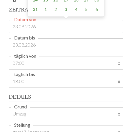
ZEITRAUM
31
1
2
3
4
5
6
Datum von
Datum bis
täglich von
täglich bis
DETAILS
Grund
Stellung