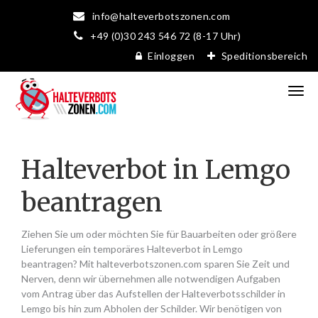
info@halteverbotszonen.com
+49 (0)30 243 546 72 (8-17 Uhr)
Einloggen
Speditionsbereich
Halteverbot in Lemgo
beantragen
Ziehen Sie um oder möchten Sie für Bauarbeiten oder größere
Lieferungen ein temporäres Halteverbot in Lemgo
beantragen? Mit halteverbotszonen.com sparen Sie Zeit und
Nerven, denn wir übernehmen alle notwendigen Aufgaben
vom Antrag über das Aufstellen der Halteverbotsschilder in
Lemgo bis hin zum Abholen der Schilder. Wir benötigen von