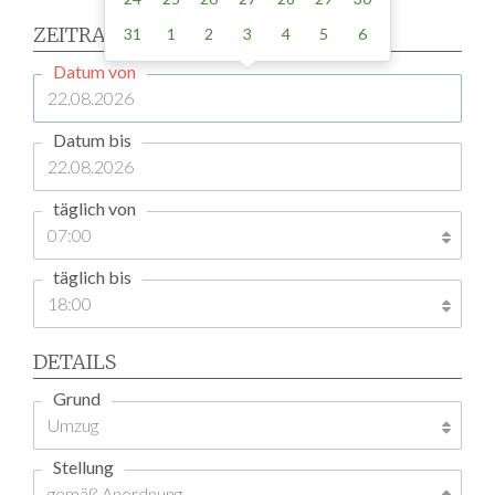
ZEITRAUM
31
1
2
3
4
5
6
Datum von
Datum bis
täglich von
täglich bis
DETAILS
Grund
Stellung