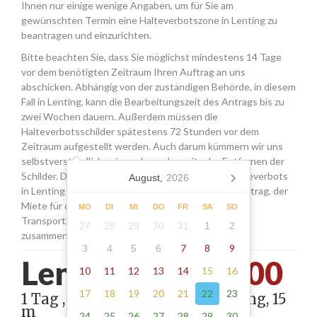
Ihnen nur einige wenige Angaben, um für Sie am
gewünschten Termin eine Halteverbotszone in Lenting zu
beantragen und einzurichten.
Bitte beachten Sie, dass Sie möglichst mindestens 14 Tage
vor dem benötigten Zeitraum Ihren Auftrag an uns
abschicken. Abhängig von der zuständigen Behörde, in diesem
Fall in Lenting, kann die Bearbeitungszeit des Antrags bis zu
zwei Wochen dauern. Außerdem müssen die
Halteverbotsschilder spätestens 72 Stunden vor dem
Zeitraum aufgestellt werden. Auch darum kümmern wir uns
selbstverständlich, wie auch um das zeitnahe Entfernen der
Schilder. Die Kosten für die Beantragung eines Halteverbots
August,
2026
in Lenting setzen sich aus den Gebühren für den Antrag, der
Miete für die Schilder sowie einer Pauschale für den
MO
DI
MI
DO
FR
SA
SO
Transport, das Aufstellen und Abholen der Schilder
27
28
29
30
31
1
2
zusammen.
7
8
9
3
4
5
6
Lenting -
235.00
10
11
12
13
14
15
16
17
18
19
20
21
22
23
1 Tag , Stellung gemäß Anordnung, 15
m
24
25
26
27
28
29
30