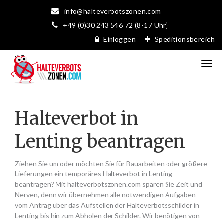
info@halteverbotszonen.com
+49 (0)30 243 546 72 (8-17 Uhr)
Einloggen
Speditionsbereich
Halteverbot in
Lenting beantragen
Ziehen Sie um oder möchten Sie für Bauarbeiten oder größere
Lieferungen ein temporäres Halteverbot in Lenting
beantragen? Mit halteverbotszonen.com sparen Sie Zeit und
Nerven, denn wir übernehmen alle notwendigen Aufgaben
vom Antrag über das Aufstellen der Halteverbotsschilder in
Lenting bis hin zum Abholen der Schilder. Wir benötigen von