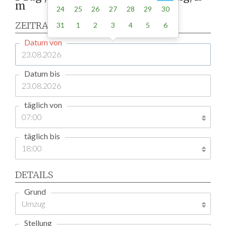
m
24
25
26
27
28
29
30
ZEITRAUM
31
1
2
3
4
5
6
Datum von
Datum bis
täglich von
täglich bis
DETAILS
Grund
Stellung