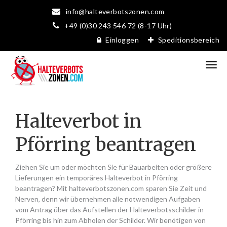
info@halteverbotszonen.com
+49 (0)30 243 546 72 (8-17 Uhr)
Einloggen
Speditionsbereich
Halteverbot in
Pförring beantragen
Ziehen Sie um oder möchten Sie für Bauarbeiten oder größere
Lieferungen ein temporäres Halteverbot in Pförring
beantragen? Mit halteverbotszonen.com sparen Sie Zeit und
Nerven, denn wir übernehmen alle notwendigen Aufgaben
vom Antrag über das Aufstellen der Halteverbotsschilder in
Pförring bis hin zum Abholen der Schilder. Wir benötigen von