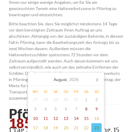
Ihnen nur einige wenige Angaben, um für Sie am
gewünschten Termin eine Halteverbotszone in Pförring zu
beantragen und einzurichten.
Bitte beachten Sie, dass Sie möglichst mindestens 14 Tage
vor dem benötigten Zeitraum Ihren Auftrag an uns
abschicken. Abhängig von der zuständigen Behörde, in diesem
Fall in Pförring, kann die Bearbeitungszeit des Antrags bis zu
zwei Wochen dauern. Außerdem müssen die
Halteverbotsschilder spätestens 72 Stunden vor dem
Zeitraum aufgestellt werden. Auch darum kümmern wir uns
selbstverständlich, wie auch um das zeitnahe Entfernen der
Schilder. Die Kosten für die Beantragung eines Halteverbots
in Pförring setzen sich aus den Gebühren für den Antrag, der
August,
2026
Miete für die Schilder sowie einer Pauschale für den
Transport, das Aufstellen und Abholen der Schilder
MO
DI
MI
DO
FR
SA
SO
zusammen.
27
28
29
30
31
1
2
Pförring -
8
9
3
4
5
6
7
185.00
10
11
12
13
14
15
16
17
18
19
20
21
22
23
1 Tag , Stellung gemäß Anordnung, 15