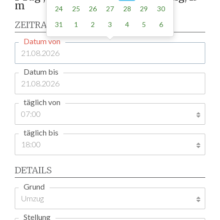
m
24
25
26
27
28
29
30
ZEITRAUM
31
1
2
3
4
5
6
Datum von
Datum bis
täglich von
täglich bis
DETAILS
Grund
Stellung