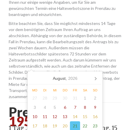
Ihnen nur einige wenige Angaben, um für Sie am
gewünschten Termin eine Halteverbotszone in Prenzlau zu
beantragen und einzurichten.
Bitte beachten Sie, dass Sie möglichst mindestens 14 Tage
vor dem benötigten Zeitraum Ihren Auftrag an uns
abschicken. Abhängig von der zuständigen Behörde, in diesem
Fall in Prenzlau, kann die Bearbeitungszeit des Antrags bis zu
zwei Wochen dauern. Außerdem müssen die
Halteverbotsschilder spätestens 72 Stunden vor dem
Zeitraum aufgestellt werden. Auch darum kümmern wir uns
selbstverständlich, wie auch um das zeitnahe Entfernen der
Schilder. Die Kosten für die Beantragung eines Halteverbots
in Prenzlau setzen sich aus den Gebühren für den Antrag, der
August,
2026
Miete für die Schilder sowie einer Pauschale für den
Transport, das Aufstellen und Abholen der Schilder
MO
DI
MI
DO
FR
SA
SO
zusammen.
27
28
29
30
31
1
2
Prenzlau -
6
7
8
9
3
4
5
195.00
10
11
12
13
14
15
16
17
18
19
20
21
22
23
1 Tag , Stellung gemäß Anordnung, 15