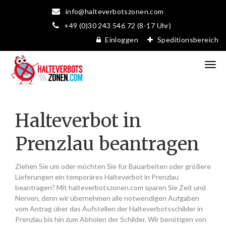
info@halteverbotszonen.com
+49 (0)30 243 546 72 (8-17 Uhr)
Einloggen
Speditionsbereich
Halteverbot in
Prenzlau beantragen
Ziehen Sie um oder möchten Sie für Bauarbeiten oder größere
Lieferungen ein temporäres Halteverbot in Prenzlau
beantragen? Mit halteverbotszonen.com sparen Sie Zeit und
Nerven, denn wir übernehmen alle notwendigen Aufgaben
vom Antrag über das Aufstellen der Halteverbotsschilder in
Prenzlau bis hin zum Abholen der Schilder. Wir benötigen von