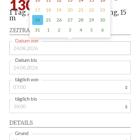
130.00
17
18
19
20
21
22
23
1 Tag , Stellung gemäß Anordnung, 15
m
24
25
26
27
28
29
30
ZEITRAUM
31
1
2
3
4
5
6
Datum von
Datum bis
täglich von
täglich bis
DETAILS
Grund