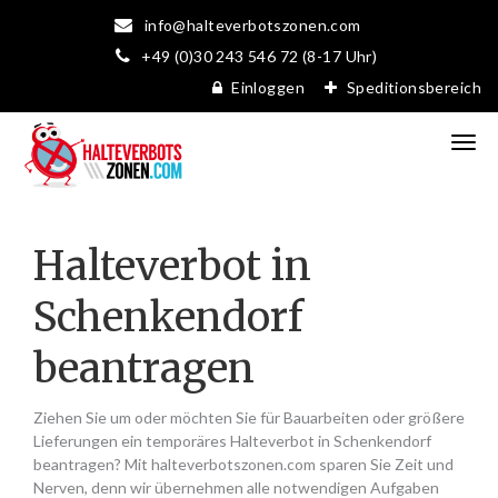
info@halteverbotszonen.com
+49 (0)30 243 546 72 (8-17 Uhr)
Einloggen
Speditionsbereich
Halteverbot in
Schenkendorf
beantragen
Ziehen Sie um oder möchten Sie für Bauarbeiten oder größere
Lieferungen ein temporäres Halteverbot in Schenkendorf
beantragen? Mit halteverbotszonen.com sparen Sie Zeit und
Nerven, denn wir übernehmen alle notwendigen Aufgaben