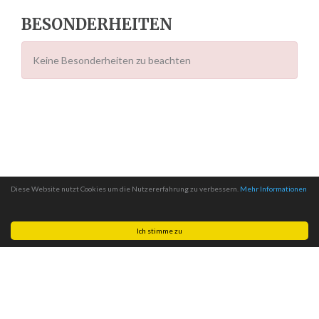
BESONDERHEITEN
Keine Besonderheiten zu beachten
Diese Website nutzt Cookies um die Nutzererfahrung zu verbessern.
Mehr Informationen
Ich stimme zu
Made with
by
MITSCom GmbH
| © 2026
Halteverbotszonen.com
|
Impressum
|
Datenschutz
|
AGB