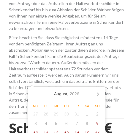
vom Antrag über das Aufstellen der Halteverbotsschilder in
Schenkendorf bis hin zum Abholen der Schilder. Wir benötigen
von Ihnen nur einige wenige Angaben, um für Sie am
gewünschten Termin eine Halteverbotszone in Schenkendorf
zu beantragen und einzurichten.
Bitte beachten Sie, dass Sie möglichst mindestens 14 Tage
vor dem benötigten Zeitraum Ihren Auftrag an uns
abschicken. Abhängig von der zuständigen Behörde, in diesem
Fall in Schenkendorf, kann die Bearbeitungszeit des Antrags
bis zu zwei Wochen dauern. Außerdem müssen die
Halteverbotsschilder spätestens 72 Stunden vor dem
Zeitraum aufgestellt werden. Auch darum kümmern wir uns
selbstverständlich, wie auch um das zeitnahe Entfernen der
Schilder. Die Kosten für die Beantragung eines Halteverbots
in Schenkendorf setzen sich aus den Gebühren für den
August,
2026
Antrag, der Miete für die Schilder sowie einer Pauschale für
den Transport, das Aufstellen und Abholen der Schilder
MO
DI
MI
DO
FR
SA
SO
zusammen.
27
28
29
30
31
1
2
Schenkendorf -
9
3
4
5
6
7
8
10
11
12
13
14
15
16