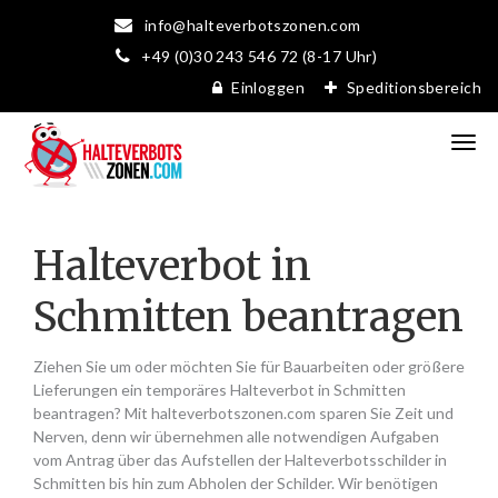
info@halteverbotszonen.com
+49 (0)30 243 546 72 (8-17 Uhr)
Einloggen
Speditionsbereich
Halteverbot in
Schmitten beantragen
Ziehen Sie um oder möchten Sie für Bauarbeiten oder größere
Lieferungen ein temporäres Halteverbot in Schmitten
beantragen? Mit halteverbotszonen.com sparen Sie Zeit und
Nerven, denn wir übernehmen alle notwendigen Aufgaben
vom Antrag über das Aufstellen der Halteverbotsschilder in
Schmitten bis hin zum Abholen der Schilder. Wir benötigen