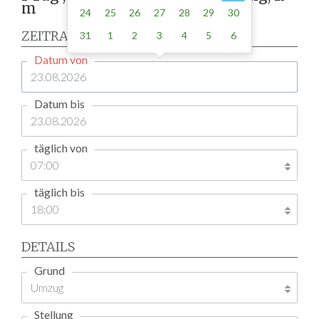
m
24
25
26
27
28
29
30
ZEITRAUM
31
1
2
3
4
5
6
Datum von
Datum bis
täglich von
täglich bis
DETAILS
Grund
Stellung