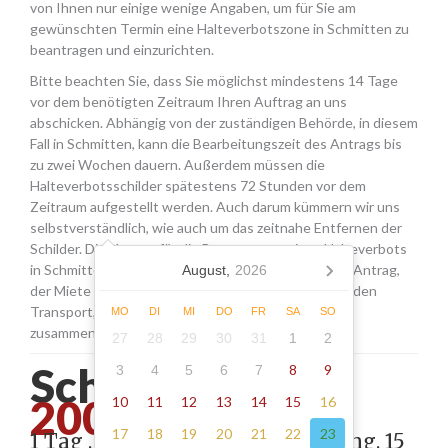
von Ihnen nur einige wenige Angaben, um für Sie am
gewünschten Termin eine Halteverbotszone in Schmitten zu
beantragen und einzurichten.
Bitte beachten Sie, dass Sie möglichst mindestens 14 Tage
vor dem benötigten Zeitraum Ihren Auftrag an uns
abschicken. Abhängig von der zuständigen Behörde, in diesem
Fall in Schmitten, kann die Bearbeitungszeit des Antrags bis
zu zwei Wochen dauern. Außerdem müssen die
Halteverbotsschilder spätestens 72 Stunden vor dem
Zeitraum aufgestellt werden. Auch darum kümmern wir uns
selbstverständlich, wie auch um das zeitnahe Entfernen der
Schilder. Die Kosten für die Beantragung eines Halteverbots
in Schmitten setzen sich aus den Gebühren für den Antrag,
August,
2026
der Miete für die Schilder sowie einer Pauschale für den
Transport, das Aufstellen und Abholen der Schilder
MO
DI
MI
DO
FR
SA
SO
zusammen.
27
28
29
30
31
1
2
Schmitten -
8
9
3
4
5
6
7
200.00
10
11
12
13
14
15
16
17
18
19
20
21
22
23
1 Tag , Stellung gemäß Anordnung, 15