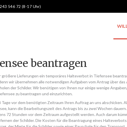
 243 546 72 (8-17 Uhr)
WIL
fensee beantragen
r größere Lieferungen ein temporäres Halteverbot in Tiefensee beantr
 denn wir übernehmen alle notwendigen Aufgaben vom Antrag über das 
holen der Schilder. Wir benötigen von Ihnen nur einige wenige Angaben,
efensee zu beantragen und einzurichten.
14 Tage vor dem benötigten Zeitraum Ihren Auftrag an uns abschicken. 
ensee, kann die Bearbeitungszeit des Antrags bis zu zwei Wochen dauern.
ens 72 Stunden vor dem Zeitraum aufgestellt werden. Auch darum küm
fernen der Schilder. Die Kosten für die Beantragung eines Halteverbots
g, der Miete für die Schilder sowie einer Pauschale für den Transport,