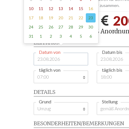
Aufstellen und Abholen der Schilder zusammen.
10
11
12
13
14
15
16
Tiefensee -
20
17
18
19
20
21
22
23
24
25
26
27
28
29
30
1 Tag , Stellung gemäß Anordnun
31
1
2
3
4
5
6
ZEITRAUM
Datum von
Datum bis
täglich von
täglich bis
DETAILS
Grund
Stellung
BESONDERHEITEN/BEMERKUNGEN