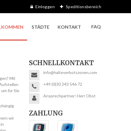
Einloggen
Speditionsbereich
FAQ
LKOMMEN
STÄDTE
KONTAKT
SCHNELLKONTAKT
info@halteverbotszonen.com
agen? Mit
+49 (0)30 243 546 72
Aufstellen
 um für Sie
Ansprechpartner: Herr Obst
Abhängig
ZAHLUNG
mern wir
 in
 das