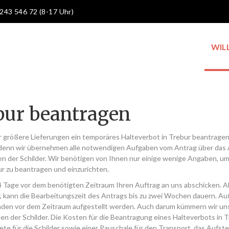
 243 546 72 (8-17 Uhr)
WIL
bur beantragen
r größere Lieferungen ein temporäres Halteverbot in Trebur beantragen
 denn wir übernehmen alle notwendigen Aufgaben vom Antrag über das 
en der Schilder. Wir benötigen von Ihnen nur einige wenige Angaben, um
r zu beantragen und einzurichten.
14 Tage vor dem benötigten Zeitraum Ihren Auftrag an uns abschicken. 
ur, kann die Bearbeitungszeit des Antrags bis zu zwei Wochen dauern. 
nden vor dem Zeitraum aufgestellt werden. Auch darum kümmern wir un
en der Schilder. Die Kosten für die Beantragung eines Halteverbots in 
te für die Schilder sowie einer Pauschale für den Transport, das Aufste