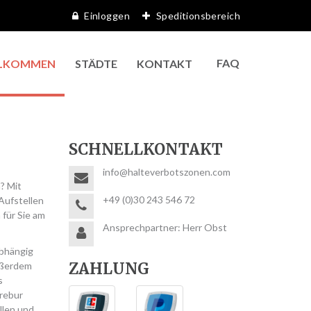
Einloggen
Speditionsbereich
FAQ
LKOMMEN
STÄDTE
KONTAKT
SCHNELLKONTAKT
info@halteverbotszonen.com
? Mit
+49 (0)30 243 546 72
Aufstellen
 für Sie am
Ansprechpartner: Herr Obst
Abhängig
ZAHLUNG
Außerdem
s
Trebur
llen und