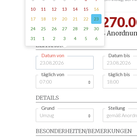
Abholen der Schilder zusammen.
10
11
12
13
14
15
16
Trebur -
270.0
17
18
19
20
21
22
23
24
25
26
27
28
29
30
1 Tag , Stellung gemäß Anordnun
31
1
2
3
4
5
6
ZEITRAUM
Datum von
Datum bis
täglich von
täglich bis
DETAILS
Grund
Stellung
BESONDERHEITEN/BEMERKUNGEN