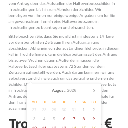
vom Antrag über das Aufstellen der Halteverbotsschilder in
Trochtelfingen bis hin zum Abholen der Schilder. Wir
benötigen von Ihnen nur einige wenige Angaben, um für Sie
am gewünschten Termin eine Halteverbotszone in
Trochtelfingen zu beantragen und einzurichten.
Bitte beachten Sie, dass Sie möglichst mindestens 14 Tage
vor dem benötigten Zeitraum Ihren Auftrag an uns
abschicken. Abhängig von der zuständigen Behörde, in diesem
Fall in Trochtelfingen, kann die Bearbeitungszeit des Antrags
bis zu zwei Wochen dauern. Außerdem müssen die
Halteverbotsschilder spätestens 72 Stunden vor dem
Zeitraum aufgestellt werden. Auch darum kümmern wir uns
selbstverständlich, wie auch um das zeitnahe Entfernen der
Schilder. Die Kosten für die Beantragung eines Halteverbots
in Trochtelfingen setzen sich aus den Gebühren für den
August,
2026
Antrag, der Miete für die Schilder sowie einer Pauschale für
den Transport, das Aufstellen und Abholen der Schilder
MO
DI
MI
DO
FR
SA
SO
zusammen.
27
28
29
30
31
1
2
Trochtelfingen -
6
7
8
9
3
4
5
10
11
12
13
14
15
16