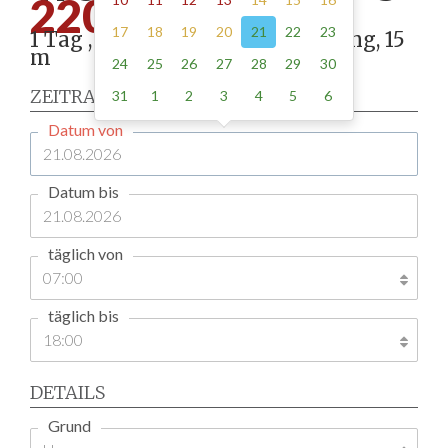
220.00
17
18
19
20
21
22
23
1 Tag , Stellung gemäß Anordnung, 15
m
24
25
26
27
28
29
30
ZEITRAUM
31
1
2
3
4
5
6
Datum von
Datum bis
täglich von
täglich bis
DETAILS
Grund