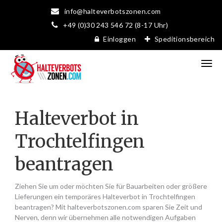
info@halteverbotszonen.com
+49 (0)30 243 546 72 (8-17 Uhr)
Einloggen
Speditionsbereich
Halteverbot in
Trochtelfingen
beantragen
Ziehen Sie um oder möchten Sie für Bauarbeiten oder größere
Lieferungen ein temporäres Halteverbot in Trochtelfingen
beantragen? Mit halteverbotszonen.com sparen Sie Zeit und
Nerven, denn wir übernehmen alle notwendigen Aufgaben