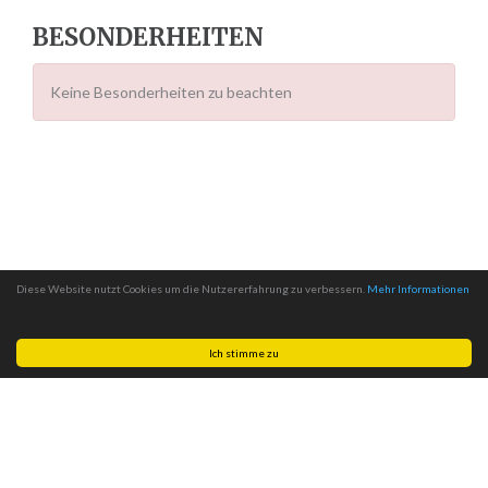
BESONDERHEITEN
Keine Besonderheiten zu beachten
Diese Website nutzt Cookies um die Nutzererfahrung zu verbessern.
Mehr Informationen
Ich stimme zu
Made with
by
MITSCom GmbH
| © 2026
Halteverbotszonen.com
|
Impressum
|
Datenschutz
|
AGB