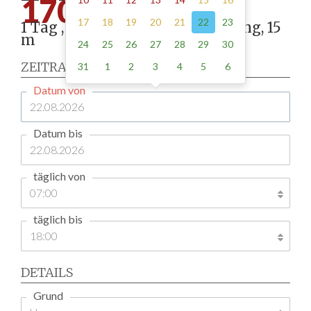
170.00
17
18
19
20
21
22
23
1 Tag , Stellung gemäß Anordnung, 15
m
24
25
26
27
28
29
30
ZEITRAUM
31
1
2
3
4
5
6
Datum von
Datum bis
täglich von
täglich bis
DETAILS
Grund