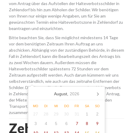
vom Antrag über das Aufstellen der Halteverbotsschilder in
Zehlendorf bis hin zum Abholen der Schilder. Wir benötigen
von Ihnen nur einige wenige Angaben, um für Sie am
gewünschten Termin eine Halteverbotszone in Zehlendorf zu
beantragen und einzurichten.
Bitte beachten Sie, dass Sie möglichst mindestens 14 Tage
vor dem benötigten Zeitraum Ihren Auftrag an uns
abschicken. Abhängig von der zuständigen Behörde, in diesem
Fall in Zehlendorf, kann die Bearbeitungszeit des Antrags bis
zu zwei Wochen dauern. Außerdem müssen die
Halteverbotsschilder spätestens 72 Stunden vor dem
Zeitraum aufgestellt werden. Auch darum kümmern wir uns
selbstverständlich, wie auch um das zeitnahe Entfernen der
Schilder. Die Kosten für die Beantragung eines Halteverbots
in Zehlendorf setzen sich aus den Gebühren für den Antrag,
August,
2026
der Miete für die Schilder sowie einer Pauschale für den
Transport, das Aufstellen und Abholen der Schilder
MO
DI
MI
DO
FR
SA
SO
zusammen.
27
28
29
30
31
1
2
Zehlendorf -
7
8
9
3
4
5
6
10
11
12
13
14
15
16