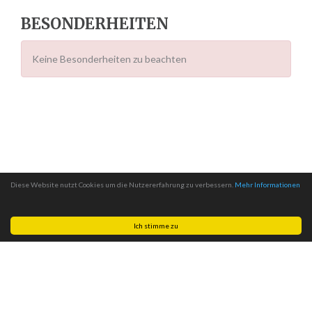
BESONDERHEITEN
Keine Besonderheiten zu beachten
Diese Website nutzt Cookies um die Nutzererfahrung zu verbessern.
Mehr Informationen
Ich stimme zu
Made with
by
MITSCom GmbH
| © 2026
Halteverbotszonen.com
|
Impressum
|
Datenschutz
|
AGB