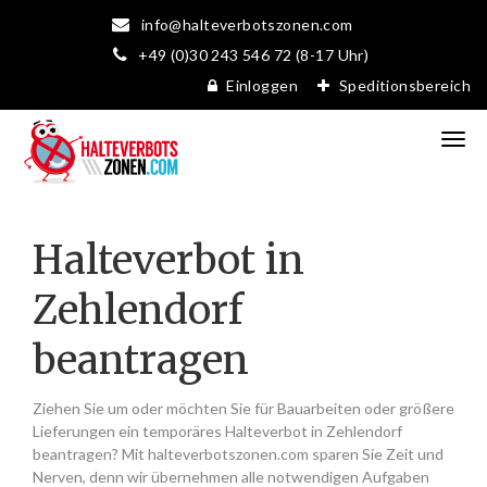
info@halteverbotszonen.com
+49 (0)30 243 546 72 (8-17 Uhr)
Einloggen
Speditionsbereich
Halteverbot in
Zehlendorf
beantragen
Ziehen Sie um oder möchten Sie für Bauarbeiten oder größere
Lieferungen ein temporäres Halteverbot in Zehlendorf
beantragen? Mit halteverbotszonen.com sparen Sie Zeit und
Nerven, denn wir übernehmen alle notwendigen Aufgaben