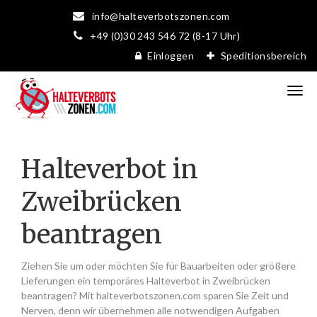
info@halteverbotszonen.com
+49 (0)30 243 546 72 (8-17 Uhr)
Einloggen
Speditionsbereich
Halteverbot in
Zweibrücken
beantragen
Ziehen Sie um oder möchten Sie für Bauarbeiten oder größere
Lieferungen ein temporäres Halteverbot in Zweibrücken
beantragen? Mit halteverbotszonen.com sparen Sie Zeit und
Nerven, denn wir übernehmen alle notwendigen Aufgaben