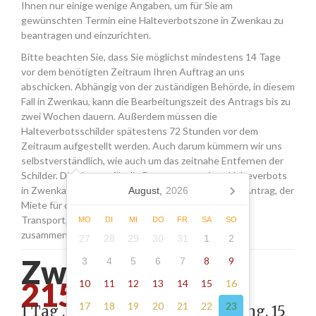
Ihnen nur einige wenige Angaben, um für Sie am
gewünschten Termin eine Halteverbotszone in Zwenkau zu
beantragen und einzurichten.
Bitte beachten Sie, dass Sie möglichst mindestens 14 Tage
vor dem benötigten Zeitraum Ihren Auftrag an uns
abschicken. Abhängig von der zuständigen Behörde, in diesem
Fall in Zwenkau, kann die Bearbeitungszeit des Antrags bis zu
zwei Wochen dauern. Außerdem müssen die
Halteverbotsschilder spätestens 72 Stunden vor dem
Zeitraum aufgestellt werden. Auch darum kümmern wir uns
selbstverständlich, wie auch um das zeitnahe Entfernen der
Schilder. Die Kosten für die Beantragung eines Halteverbots
in Zwenkau setzen sich aus den Gebühren für den Antrag, der
August,
2026
Miete für die Schilder sowie einer Pauschale für den
Transport, das Aufstellen und Abholen der Schilder
MO
DI
MI
DO
FR
SA
SO
zusammen.
27
28
29
30
31
1
2
Zwenkau -
8
9
3
4
5
6
7
215.00
10
11
12
13
14
15
16
17
18
19
20
21
22
23
1 Tag , Stellung gemäß Anordnung, 15