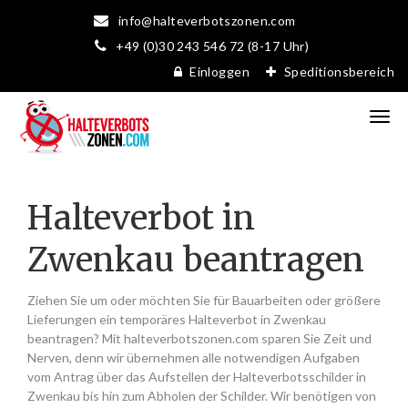
info@halteverbotszonen.com
+49 (0)30 243 546 72 (8-17 Uhr)
Einloggen
Speditionsbereich
Halteverbot in
Zwenkau beantragen
Ziehen Sie um oder möchten Sie für Bauarbeiten oder größere
Lieferungen ein temporäres Halteverbot in Zwenkau
beantragen? Mit halteverbotszonen.com sparen Sie Zeit und
Nerven, denn wir übernehmen alle notwendigen Aufgaben
vom Antrag über das Aufstellen der Halteverbotsschilder in
Zwenkau bis hin zum Abholen der Schilder. Wir benötigen von