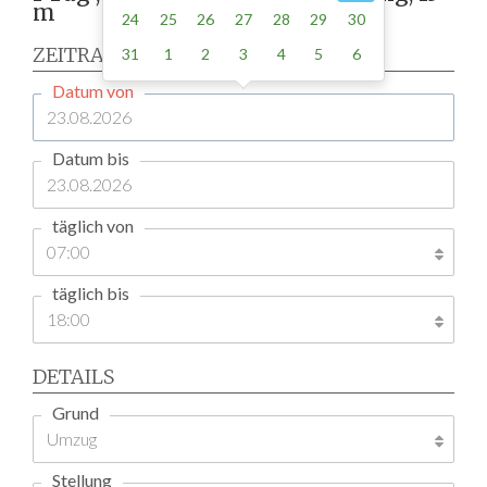
m
24
25
26
27
28
29
30
ZEITRAUM
31
1
2
3
4
5
6
Datum von
Datum bis
täglich von
täglich bis
DETAILS
Grund
Stellung