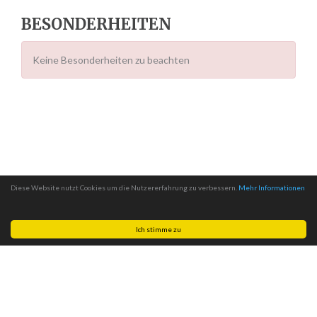
BESONDERHEITEN
Keine Besonderheiten zu beachten
Diese Website nutzt Cookies um die Nutzererfahrung zu verbessern.
Mehr Informationen
Ich stimme zu
Made with
by
MITSCom GmbH
| © 2026
Halteverbotszonen.com
|
Impressum
|
Datenschutz
|
AGB