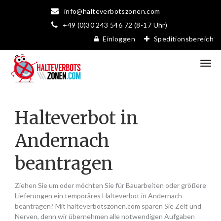
info@halteverbotszonen.com
+49 (0)30 243 546 72 (8-17 Uhr)
Einloggen
Speditionsbereich
Halteverbot in
Andernach
beantragen
Ziehen Sie um oder möchten Sie für Bauarbeiten oder größere
Lieferungen ein temporäres Halteverbot in Andernach
beantragen? Mit halteverbotszonen.com sparen Sie Zeit und
Nerven, denn wir übernehmen alle notwendigen Aufgaben