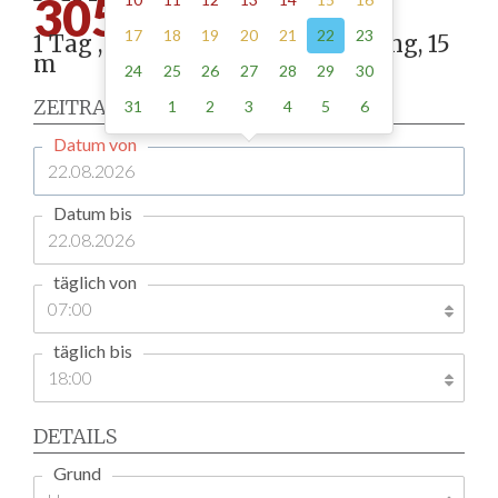
305.00
17
18
19
20
21
22
23
1 Tag , Stellung gemäß Anordnung, 15
m
24
25
26
27
28
29
30
ZEITRAUM
31
1
2
3
4
5
6
Datum von
Datum bis
täglich von
täglich bis
DETAILS
Grund