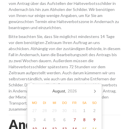
vom Antrag über das Aufstellen der Halteverbotsschilder in
Andernach bis hin zum Abholen der Schilder. Wir benötigen
von Ihnen nur einige wenige Angaben, um für Sie am
gewünschten Termin eine Halteverbotszone in Andernach zu
beantragen und einzurichten.
Bitte beachten Sie, dass Sie möglichst mindestens 14 Tage
vor dem benötigten Zeitraum Ihren Auftrag an uns
abschicken. Abhängig von der zuständigen Behörde, in diesem
Fall in Andernach, kann die Bearbeitungszeit des Antrags bis
zu zwei Wochen dauern. Außerdem müssen die
Halteverbotsschilder spätestens 72 Stunden vor dem
Zeitraum aufgestellt werden. Auch darum kümmern wir uns
selbstverständlich, wie auch um das zeitnahe Entfernen der
Schilder. Die Kosten für die Beantragung eines Halteverbots
in Andernach setzen sich aus den Gebühren für den Antrag,
August,
2026
der Miete für die Schilder sowie einer Pauschale für den
Transport, das Aufstellen und Abholen der Schilder
MO
DI
MI
DO
FR
SA
SO
zusammen.
27
28
29
30
31
1
2
Andernach -
7
8
9
3
4
5
6
10
11
12
13
14
15
16