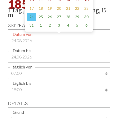
185.00
17
18
19
20
21
22
23
1 Tag , Stellung gemäß Anordnung, 15
m
24
25
26
27
28
29
30
ZEITRAUM
31
1
2
3
4
5
6
Datum von
Datum bis
täglich von
täglich bis
DETAILS
Grund