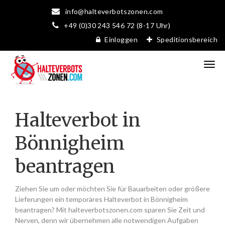
info@halteverbotszonen.com
+49 (0)30 243 546 72 (8-17 Uhr)
Einloggen
Speditionsbereich
Halteverbot in
Bönnigheim
beantragen
Ziehen Sie um oder möchten Sie für Bauarbeiten oder größere
Lieferungen ein temporäres Halteverbot in Bönnigheim
beantragen? Mit halteverbotszonen.com sparen Sie Zeit und
Nerven, denn wir übernehmen alle notwendigen Aufgaben