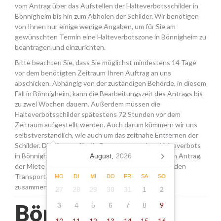
vom Antrag über das Aufstellen der Halteverbotsschilder in
Bönnigheim bis hin zum Abholen der Schilder. Wir benötigen
von Ihnen nur einige wenige Angaben, um für Sie am
gewünschten Termin eine Halteverbotszone in Bönnigheim zu
beantragen und einzurichten.
Bitte beachten Sie, dass Sie möglichst mindestens 14 Tage
vor dem benötigten Zeitraum Ihren Auftrag an uns
abschicken. Abhängig von der zuständigen Behörde, in diesem
Fall in Bönnigheim, kann die Bearbeitungszeit des Antrags bis
zu zwei Wochen dauern. Außerdem müssen die
Halteverbotsschilder spätestens 72 Stunden vor dem
Zeitraum aufgestellt werden. Auch darum kümmern wir uns
selbstverständlich, wie auch um das zeitnahe Entfernen der
Schilder. Die Kosten für die Beantragung eines Halteverbots
in Bönnigheim setzen sich aus den Gebühren für den Antrag,
August,
2026
der Miete für die Schilder sowie einer Pauschale für den
Transport, das Aufstellen und Abholen der Schilder
MO
DI
MI
DO
FR
SA
SO
zusammen.
27
28
29
30
31
1
2
Bönnigheim -
9
3
4
5
6
7
8
10
11
12
13
14
15
16