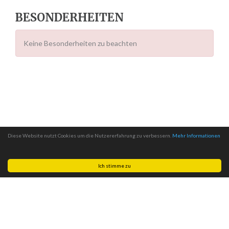
BESONDERHEITEN
Keine Besonderheiten zu beachten
Diese Website nutzt Cookies um die Nutzererfahrung zu verbessern.
Mehr Informationen
Ich stimme zu
Made with
by
MITSCom GmbH
| © 2026
Halteverbotszonen.com
|
Impressum
|
Datenschutz
|
AGB