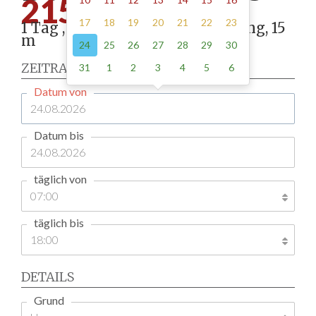
215.00
17
18
19
20
21
22
23
1 Tag , Stellung gemäß Anordnung, 15
m
24
25
26
27
28
29
30
ZEITRAUM
31
1
2
3
4
5
6
Datum von
Datum bis
täglich von
täglich bis
DETAILS
Grund