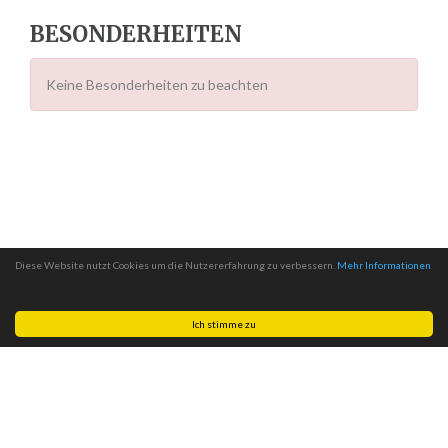
BESONDERHEITEN
Keine Besonderheiten zu beachten
Diese Website nutzt Cookies um die Nutzererfahrung zu verbessern.
Mehr Informationen
Ich stimme zu
Made with
by
MITSCom GmbH
| © 2026
Halteverbotszonen.com
|
Impressum
|
Datenschutz
|
AGB