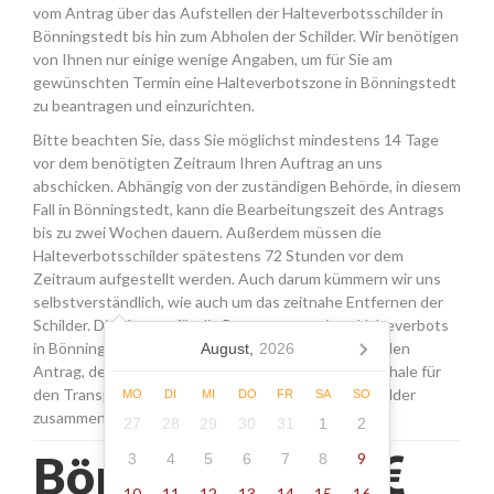
vom Antrag über das Aufstellen der Halteverbotsschilder in
Bönningstedt bis hin zum Abholen der Schilder. Wir benötigen
von Ihnen nur einige wenige Angaben, um für Sie am
gewünschten Termin eine Halteverbotszone in Bönningstedt
zu beantragen und einzurichten.
Bitte beachten Sie, dass Sie möglichst mindestens 14 Tage
vor dem benötigten Zeitraum Ihren Auftrag an uns
abschicken. Abhängig von der zuständigen Behörde, in diesem
Fall in Bönningstedt, kann die Bearbeitungszeit des Antrags
bis zu zwei Wochen dauern. Außerdem müssen die
Halteverbotsschilder spätestens 72 Stunden vor dem
Zeitraum aufgestellt werden. Auch darum kümmern wir uns
selbstverständlich, wie auch um das zeitnahe Entfernen der
Schilder. Die Kosten für die Beantragung eines Halteverbots
in Bönningstedt setzen sich aus den Gebühren für den
August,
2026
Antrag, der Miete für die Schilder sowie einer Pauschale für
den Transport, das Aufstellen und Abholen der Schilder
MO
DI
MI
DO
FR
SA
SO
zusammen.
27
28
29
30
31
1
2
Bönningstedt -
9
3
4
5
6
7
8
10
11
12
13
14
15
16