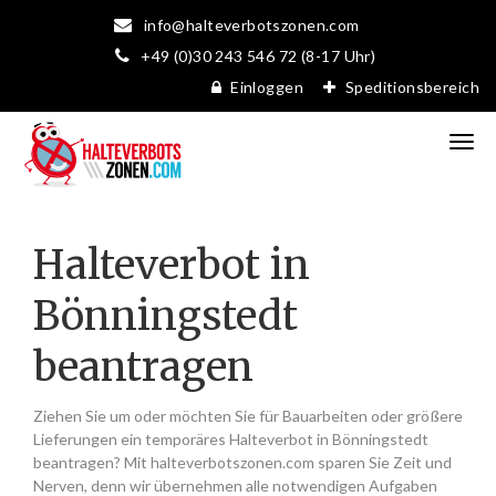
info@halteverbotszonen.com
+49 (0)30 243 546 72 (8-17 Uhr)
Einloggen
Speditionsbereich
Halteverbot in
Bönningstedt
beantragen
Ziehen Sie um oder möchten Sie für Bauarbeiten oder größere
Lieferungen ein temporäres Halteverbot in Bönningstedt
beantragen? Mit halteverbotszonen.com sparen Sie Zeit und
Nerven, denn wir übernehmen alle notwendigen Aufgaben