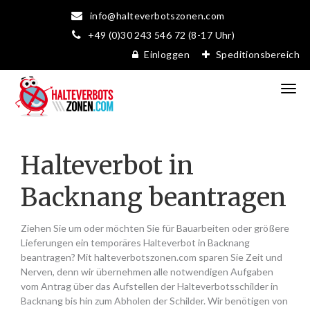
info@halteverbotszonen.com
+49 (0)30 243 546 72 (8-17 Uhr)
Einloggen
Speditionsbereich
Halteverbot in
Backnang beantragen
Ziehen Sie um oder möchten Sie für Bauarbeiten oder größere
Lieferungen ein temporäres Halteverbot in Backnang
beantragen? Mit halteverbotszonen.com sparen Sie Zeit und
Nerven, denn wir übernehmen alle notwendigen Aufgaben
vom Antrag über das Aufstellen der Halteverbotsschilder in
Backnang bis hin zum Abholen der Schilder. Wir benötigen von