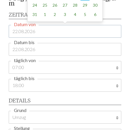
m
24
25
26
27
28
29
30
ZEITRAUM
31
1
2
3
4
5
6
Datum von
Datum bis
täglich von
täglich bis
DETAILS
Grund
Stellung