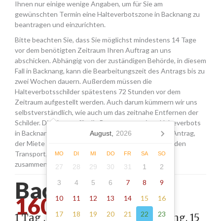
Ihnen nur einige wenige Angaben, um für Sie am
gewünschten Termin eine Halteverbotszone in Backnang zu
beantragen und einzurichten.
Bitte beachten Sie, dass Sie möglichst mindestens 14 Tage
vor dem benötigten Zeitraum Ihren Auftrag an uns
abschicken. Abhängig von der zuständigen Behörde, in diesem
Fall in Backnang, kann die Bearbeitungszeit des Antrags bis zu
zwei Wochen dauern. Außerdem müssen die
Halteverbotsschilder spätestens 72 Stunden vor dem
Zeitraum aufgestellt werden. Auch darum kümmern wir uns
selbstverständlich, wie auch um das zeitnahe Entfernen der
Schilder. Die Kosten für die Beantragung eines Halteverbots
in Backnang setzen sich aus den Gebühren für den Antrag,
August,
2026
der Miete für die Schilder sowie einer Pauschale für den
Transport, das Aufstellen und Abholen der Schilder
MO
DI
MI
DO
FR
SA
SO
zusammen.
27
28
29
30
31
1
2
Backnang -
7
8
9
3
4
5
6
160.00
10
11
12
13
14
15
16
17
18
19
20
21
22
23
1 Tag , Stellung gemäß Anordnung, 15