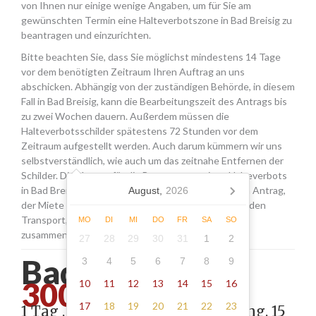
von Ihnen nur einige wenige Angaben, um für Sie am
gewünschten Termin eine Halteverbotszone in Bad Breisig zu
beantragen und einzurichten.
Bitte beachten Sie, dass Sie möglichst mindestens 14 Tage
vor dem benötigten Zeitraum Ihren Auftrag an uns
abschicken. Abhängig von der zuständigen Behörde, in diesem
Fall in Bad Breisig, kann die Bearbeitungszeit des Antrags bis
zu zwei Wochen dauern. Außerdem müssen die
Halteverbotsschilder spätestens 72 Stunden vor dem
Zeitraum aufgestellt werden. Auch darum kümmern wir uns
selbstverständlich, wie auch um das zeitnahe Entfernen der
Schilder. Die Kosten für die Beantragung eines Halteverbots
in Bad Breisig setzen sich aus den Gebühren für den Antrag,
August,
2026
der Miete für die Schilder sowie einer Pauschale für den
Transport, das Aufstellen und Abholen der Schilder
MO
DI
MI
DO
FR
SA
SO
zusammen.
27
28
29
30
31
1
2
Bad breisig -
3
4
5
6
7
8
9
300.00
10
11
12
13
14
15
16
17
18
19
20
21
22
23
1 Tag , Stellung gemäß Anordnung, 15