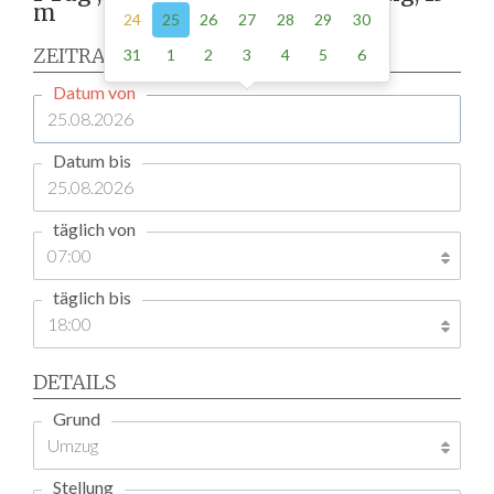
m
24
25
26
27
28
29
30
ZEITRAUM
31
1
2
3
4
5
6
Datum von
Datum bis
täglich von
täglich bis
DETAILS
Grund
Stellung