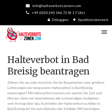
info@halteverbotszonen.com
+49 (0)30 243 546 72 (8-17 Uhr)
Einloggen
Speditionsbereich
Halteverbot in Bad
Breisig beantragen
Ziehen Sie um oder möchten Sie für Bauarbeiten oder größere
Lieferungen ein temporäres Halteverbot in Bad Breisig
beantragen? Mit halteverbotszonen.com sparen Sie Zeit und
Nerven, denn wir übernehmen alle notwendigen Aufgaben
vom Antrag über das Aufstellen der Halteverbotsschilder in
Bad Breisig bis hin zum Abholen der Schilder. Wir benötigen