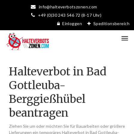
info@halteverbotszonen.com
+49 (0)30 243 546 72 (8-17 Uhr)
Einloggen
Speditionsbereich
Halteverbot in Bad
Gottleuba-
Berggießhübel
beantragen
Ziehen Sie um oder möchten Sie für Bauarbeiten oder größere
Lieferungen ein temporäres Halteverbot in Bad Gottleuba-