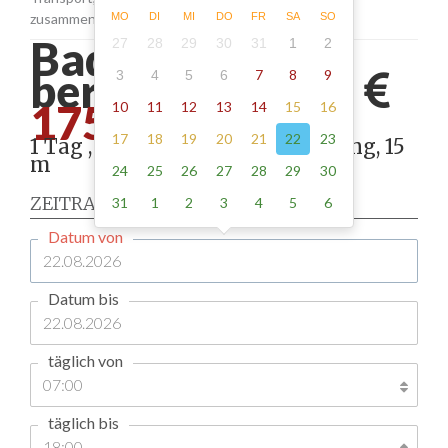
zusammen.
MO
DI
MI
DO
FR
SA
SO
Bad gottleuba-
27
28
29
30
31
1
2
berggießhübel -
7
8
9
3
4
5
6
175.00
10
11
12
13
14
15
16
17
18
19
20
21
22
23
1 Tag , Stellung gemäß Anordnung, 15
m
24
25
26
27
28
29
30
ZEITRAUM
31
1
2
3
4
5
6
Datum von
Datum bis
täglich von
täglich bis