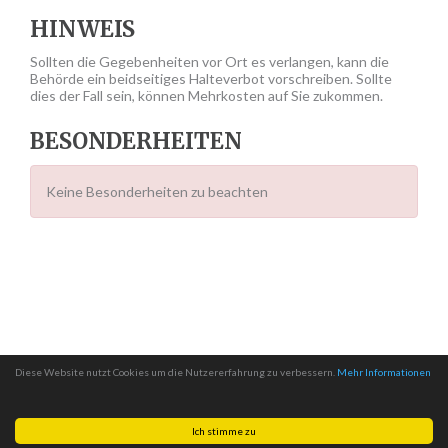
HINWEIS
Sollten die Gegebenheiten vor Ort es verlangen, kann die
Behörde ein beidseitiges Halteverbot vorschreiben. Sollte
dies der Fall sein, können Mehrkosten auf Sie zukommen.
BESONDERHEITEN
Keine Besonderheiten zu beachten
Diese Website nutzt Cookies um die Nutzererfahrung zu verbessern.
Mehr Informationen
Ich stimme zu