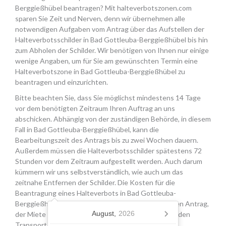
Berggießhübel beantragen? Mit halteverbotszonen.com
sparen Sie Zeit und Nerven, denn wir übernehmen alle
notwendigen Aufgaben vom Antrag über das Aufstellen der
Halteverbotsschilder in Bad Gottleuba-Berggießhübel bis hin
zum Abholen der Schilder. Wir benötigen von Ihnen nur einige
wenige Angaben, um für Sie am gewünschten Termin eine
Halteverbotszone in Bad Gottleuba-Berggießhübel zu
beantragen und einzurichten.
Bitte beachten Sie, dass Sie möglichst mindestens 14 Tage
vor dem benötigten Zeitraum Ihren Auftrag an uns
abschicken. Abhängig von der zuständigen Behörde, in diesem
Fall in Bad Gottleuba-Berggießhübel, kann die
Bearbeitungszeit des Antrags bis zu zwei Wochen dauern.
Außerdem müssen die Halteverbotsschilder spätestens 72
Stunden vor dem Zeitraum aufgestellt werden. Auch darum
kümmern wir uns selbstverständlich, wie auch um das
zeitnahe Entfernen der Schilder. Die Kosten für die
Beantragung eines Halteverbots in Bad Gottleuba-
Berggießhübel setzen sich aus den Gebühren für den Antrag,
August,
2026
der Miete für die Schilder sowie einer Pauschale für den
Transport, das Aufstellen und Abholen der Schilder