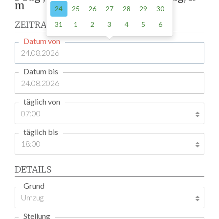
m
24
25
26
27
28
29
30
ZEITRAUM
31
1
2
3
4
5
6
Datum von
Datum bis
täglich von
täglich bis
DETAILS
Grund
Stellung