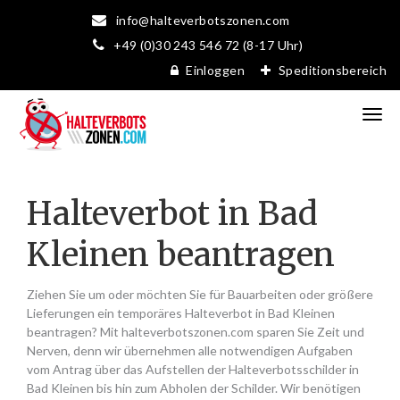
info@halteverbotszonen.com
+49 (0)30 243 546 72 (8-17 Uhr)
Einloggen
Speditionsbereich
Halteverbot in Bad
Kleinen beantragen
Ziehen Sie um oder möchten Sie für Bauarbeiten oder größere
Lieferungen ein temporäres Halteverbot in Bad Kleinen
beantragen? Mit halteverbotszonen.com sparen Sie Zeit und
Nerven, denn wir übernehmen alle notwendigen Aufgaben
vom Antrag über das Aufstellen der Halteverbotsschilder in
Bad Kleinen bis hin zum Abholen der Schilder. Wir benötigen