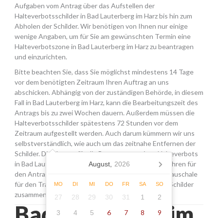
Aufgaben vom Antrag über das Aufstellen der
Halteverbotsschilder in Bad Lauterberg im Harz bis hin zum
Abholen der Schilder. Wir benötigen von Ihnen nur einige
wenige Angaben, um für Sie am gewünschten Termin eine
Halteverbotszone in Bad Lauterberg im Harz zu beantragen
und einzurichten.
Bitte beachten Sie, dass Sie möglichst mindestens 14 Tage
vor dem benötigten Zeitraum Ihren Auftrag an uns
abschicken. Abhängig von der zuständigen Behörde, in diesem
Fall in Bad Lauterberg im Harz, kann die Bearbeitungszeit des
Antrags bis zu zwei Wochen dauern. Außerdem müssen die
Halteverbotsschilder spätestens 72 Stunden vor dem
Zeitraum aufgestellt werden. Auch darum kümmern wir uns
selbstverständlich, wie auch um das zeitnahe Entfernen der
Schilder. Die Kosten für die Beantragung eines Halteverbots
in Bad Lauterberg im Harz setzen sich aus den Gebühren für
August,
2026
den Antrag, der Miete für die Schilder sowie einer Pauschale
für den Transport, das Aufstellen und Abholen der Schilder
MO
DI
MI
DO
FR
SA
SO
zusammen.
27
28
29
30
31
1
2
Bad lauterberg im
6
7
8
9
3
4
5