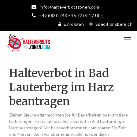
info@halteverbotszonen.com
+49 (0)30 243 546 72 (8-17 Uhr)
Einloggen
Speditionsbereich
Halteverbot in Bad
Lauterberg im Harz
beantragen
Ziehen Sie um oder möchten Sie für Bauarbeiten oder größere
Lieferungen ein temporäres Halteverbot in Bad Lauterberg im
Harz beantragen? Mit halteverbotszonen.com sparen Sie Zeit
und Nerven, denn wir übernehmen alle notwendigen