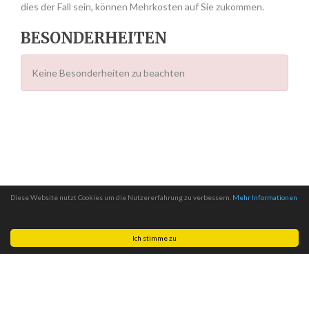
dies der Fall sein, können Mehrkosten auf Sie zukommen.
BESONDERHEITEN
Keine Besonderheiten zu beachten
Diese Website nutzt Cookies um die Nutzererfahrung zu verbessern.
Mehr Informationen
Ich stimme zu
Made with
by
MITSCom GmbH
| © 2026
Halteverbotszonen.com
|