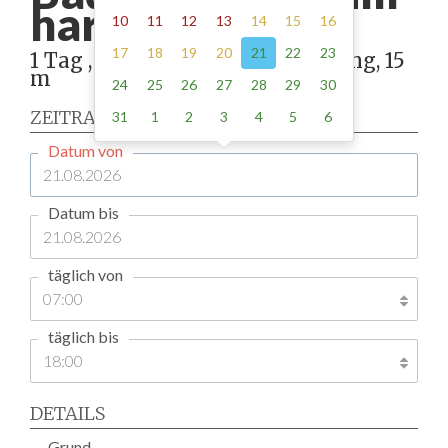
harz -
415.00
10
11
12
13
14
15
16
17
18
19
20
21
22
23
1 Tag , Stellung gemäß Anordnung, 15
m
24
25
26
27
28
29
30
ZEITRAUM
31
1
2
3
4
5
6
Datum von
Datum bis
täglich von
täglich bis
DETAILS
Grund