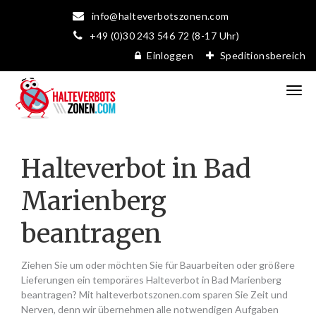
info@halteverbotszonen.com
+49 (0)30 243 546 72 (8-17 Uhr)
Einloggen
Speditionsbereich
Halteverbot in Bad
Marienberg
beantragen
Ziehen Sie um oder möchten Sie für Bauarbeiten oder größere
Lieferungen ein temporäres Halteverbot in Bad Marienberg
beantragen? Mit halteverbotszonen.com sparen Sie Zeit und
Nerven, denn wir übernehmen alle notwendigen Aufgaben