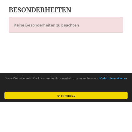
BESONDERHEITEN
Keine Besonderheiten zu beachten
Diese Website nutzt Cookies um die Nutzererfahrung zu verbessern.
Mehr Informationen
Ich stimme zu
Made with
by
MITSCom GmbH
| © 2026
Halteverbotszonen.com
|
Impressum
|
Datenschutz
|
AGB