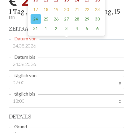
215.00
17
18
19
20
21
22
23
1 Tag , Stellung gemäß Anordnung, 15
m
24
25
26
27
28
29
30
ZEITRAUM
31
1
2
3
4
5
6
Datum von
Datum bis
täglich von
täglich bis
DETAILS
Grund