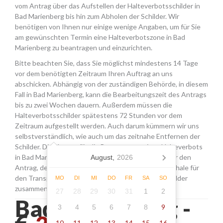
vom Antrag über das Aufstellen der Halteverbotsschilder in
Bad Marienberg bis hin zum Abholen der Schilder. Wir
benötigen von Ihnen nur einige wenige Angaben, um für Sie
am gewünschten Termin eine Halteverbotszone in Bad
Marienberg zu beantragen und einzurichten.
Bitte beachten Sie, dass Sie möglichst mindestens 14 Tage
vor dem benötigten Zeitraum Ihren Auftrag an uns
abschicken. Abhängig von der zuständigen Behörde, in diesem
Fall in Bad Marienberg, kann die Bearbeitungszeit des Antrags
bis zu zwei Wochen dauern. Außerdem müssen die
Halteverbotsschilder spätestens 72 Stunden vor dem
Zeitraum aufgestellt werden. Auch darum kümmern wir uns
selbstverständlich, wie auch um das zeitnahe Entfernen der
Schilder. Die Kosten für die Beantragung eines Halteverbots
in Bad Marienberg setzen sich aus den Gebühren für den
August,
2026
Antrag, der Miete für die Schilder sowie einer Pauschale für
den Transport, das Aufstellen und Abholen der Schilder
MO
DI
MI
DO
FR
SA
SO
zusammen.
27
28
29
30
31
1
2
Bad marienberg -
9
3
4
5
6
7
8
10
11
12
13
14
15
16