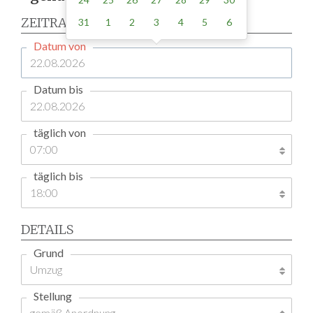
ZEITRAUM
31
1
2
3
4
5
6
Datum von
Datum bis
täglich von
täglich bis
DETAILS
Grund
Stellung