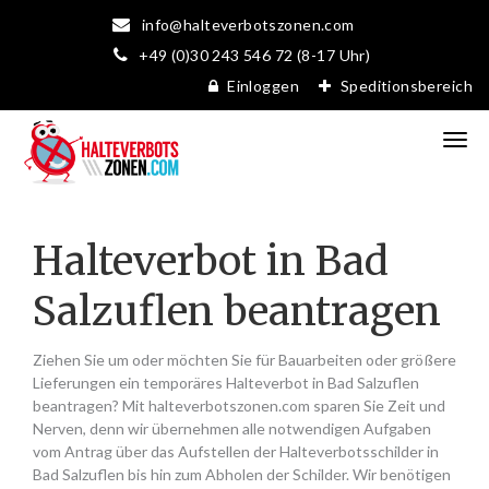
info@halteverbotszonen.com
+49 (0)30 243 546 72 (8-17 Uhr)
Einloggen
Speditionsbereich
Halteverbot in Bad
Salzuflen beantragen
Ziehen Sie um oder möchten Sie für Bauarbeiten oder größere
Lieferungen ein temporäres Halteverbot in Bad Salzuflen
beantragen? Mit halteverbotszonen.com sparen Sie Zeit und
Nerven, denn wir übernehmen alle notwendigen Aufgaben
vom Antrag über das Aufstellen der Halteverbotsschilder in
Bad Salzuflen bis hin zum Abholen der Schilder. Wir benötigen