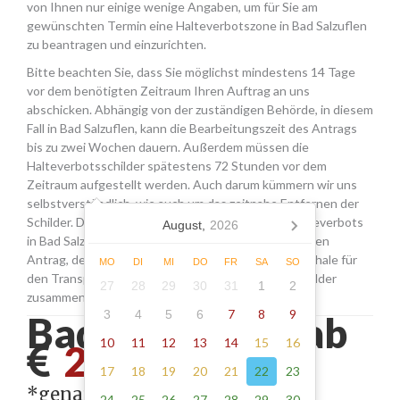
von Ihnen nur einige wenige Angaben, um für Sie am
gewünschten Termin eine Halteverbotszone in Bad Salzuflen
zu beantragen und einzurichten.
Bitte beachten Sie, dass Sie möglichst mindestens 14 Tage
vor dem benötigten Zeitraum Ihren Auftrag an uns
abschicken. Abhängig von der zuständigen Behörde, in diesem
Fall in Bad Salzuflen, kann die Bearbeitungszeit des Antrags
bis zu zwei Wochen dauern. Außerdem müssen die
Halteverbotsschilder spätestens 72 Stunden vor dem
Zeitraum aufgestellt werden. Auch darum kümmern wir uns
selbstverständlich, wie auch um das zeitnahe Entfernen der
Schilder. Die Kosten für die Beantragung eines Halteverbots
August,
2026
in Bad Salzuflen setzen sich aus den Gebühren für den
Antrag, der Miete für die Schilder sowie einer Pauschale für
MO
DI
MI
DO
FR
SA
SO
den Transport, das Aufstellen und Abholen der Schilder
27
28
29
30
31
1
2
zusammen.
7
8
9
3
4
5
6
Bad salzuflen - ab
10
11
12
13
14
15
16
245.00*
17
18
19
20
21
22
23
*genaue Adresse erforderlich
24
25
26
27
28
29
30