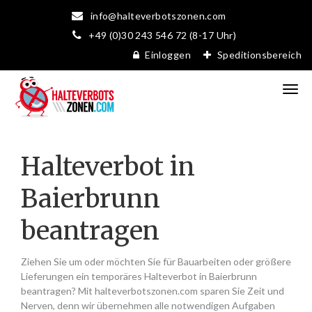
info@halteverbotszonen.com
+49 (0)30 243 546 72 (8-17 Uhr)
Einloggen
Speditionsbereich
Halteverbot in
Baierbrunn
beantragen
Ziehen Sie um oder möchten Sie für Bauarbeiten oder größere
Lieferungen ein temporäres Halteverbot in Baierbrunn
beantragen? Mit halteverbotszonen.com sparen Sie Zeit und
Nerven, denn wir übernehmen alle notwendigen Aufgaben