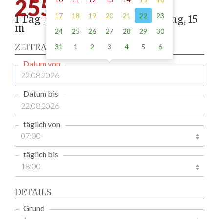
255.00
17
18
19
20
21
22
23
1 Tag , Stellung gemäß Anordnung, 15
m
24
25
26
27
28
29
30
ZEITRAUM
31
1
2
3
4
5
6
Datum von
Datum bis
täglich von
täglich bis
DETAILS
Grund