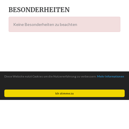
BESONDERHEITEN
Keine Besonderheiten zu beachten
Diese Website nutzt Cookies um die Nutzererfahrung zu verbessern.
Mehr Informationen
Ich stimme zu
Made with
by
MITSCom GmbH
| © 2026
Halteverbotszonen.com
|
Impressum
|
Datenschutz
|
AGB