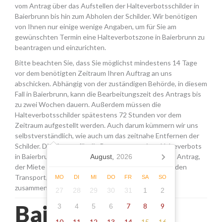
vom Antrag über das Aufstellen der Halteverbotsschilder in
Baierbrunn bis hin zum Abholen der Schilder. Wir benötigen
von Ihnen nur einige wenige Angaben, um für Sie am
gewünschten Termin eine Halteverbotszone in Baierbrunn zu
beantragen und einzurichten.
Bitte beachten Sie, dass Sie möglichst mindestens 14 Tage
vor dem benötigten Zeitraum Ihren Auftrag an uns
abschicken. Abhängig von der zuständigen Behörde, in diesem
Fall in Baierbrunn, kann die Bearbeitungszeit des Antrags bis
zu zwei Wochen dauern. Außerdem müssen die
Halteverbotsschilder spätestens 72 Stunden vor dem
Zeitraum aufgestellt werden. Auch darum kümmern wir uns
selbstverständlich, wie auch um das zeitnahe Entfernen der
Schilder. Die Kosten für die Beantragung eines Halteverbots
in Baierbrunn setzen sich aus den Gebühren für den Antrag,
August,
2026
der Miete für die Schilder sowie einer Pauschale für den
Transport, das Aufstellen und Abholen der Schilder
MO
DI
MI
DO
FR
SA
SO
zusammen.
27
28
29
30
31
1
2
Baierbrunn -
7
8
9
3
4
5
6
10
11
12
13
14
15
16