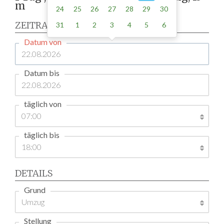
m
24
25
26
27
28
29
30
ZEITRAUM
31
1
2
3
4
5
6
Datum von
Datum bis
täglich von
täglich bis
DETAILS
Grund
Stellung