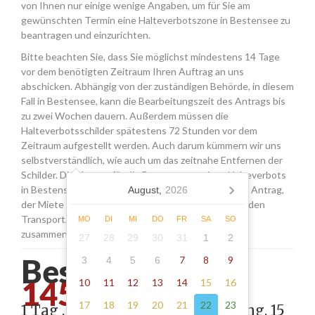
von Ihnen nur einige wenige Angaben, um für Sie am
gewünschten Termin eine Halteverbotszone in Bestensee zu
beantragen und einzurichten.
Bitte beachten Sie, dass Sie möglichst mindestens 14 Tage
vor dem benötigten Zeitraum Ihren Auftrag an uns
abschicken. Abhängig von der zuständigen Behörde, in diesem
Fall in Bestensee, kann die Bearbeitungszeit des Antrags bis
zu zwei Wochen dauern. Außerdem müssen die
Halteverbotsschilder spätestens 72 Stunden vor dem
Zeitraum aufgestellt werden. Auch darum kümmern wir uns
selbstverständlich, wie auch um das zeitnahe Entfernen der
Schilder. Die Kosten für die Beantragung eines Halteverbots
in Bestensee setzen sich aus den Gebühren für den Antrag,
August,
2026
der Miete für die Schilder sowie einer Pauschale für den
Transport, das Aufstellen und Abholen der Schilder
MO
DI
MI
DO
FR
SA
SO
zusammen.
27
28
29
30
31
1
2
Bestensee -
7
8
9
3
4
5
6
145.00
10
11
12
13
14
15
16
17
18
19
20
21
22
23
1 Tag , Stellung gemäß Anordnung, 15