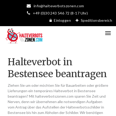
info@halteverbotszonen.com
+49 (0)30 243 546 72 (8-17 Uhr)
Einloggen
Speditionsbereich
Halteverbot in
Bestensee beantragen
Ziehen Sie um oder möchten Sie für Bauarbeiten oder größere
Lieferungen ein temporäres Halteverbot in Bestensee
beantragen? Mit halteverbotszonen.com sparen Sie Zeit und
Nerven, denn wir übernehmen alle notwendigen Aufgaben
vom Antrag über das Aufstellen der Halteverbotsschilder in
Bestensee bis hin zum Abholen der Schilder. Wir benötigen