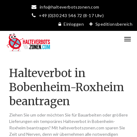
info@halteverbotszonen.com
+49 (0)30 243 546 72 (8-17 Uhr)
Einloggen
Speditionsbereich
Halteverbot in
Bobenheim-Roxheim
beantragen
Ziehen Sie um oder möchten Sie für Bauarbeiten oder größere
Lieferungen ein temporäres Halteverbot in Bobenheim-
Roxheim beantragen? Mit halteverbotszonen.com sparen Sie
Zeit und Nerven, denn wir übernehmen alle notwendigen