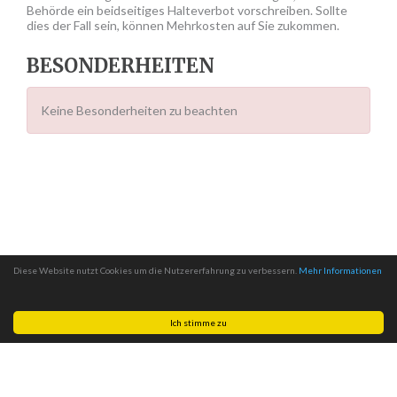
Behörde ein beidseitiges Halteverbot vorschreiben. Sollte
dies der Fall sein, können Mehrkosten auf Sie zukommen.
BESONDERHEITEN
Keine Besonderheiten zu beachten
Diese Website nutzt Cookies um die Nutzererfahrung zu verbessern.
Mehr Informationen
Ich stimme zu
Made with
by
MITSCom GmbH
| © 2026