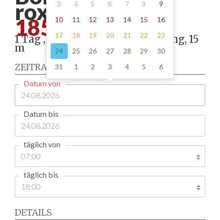
roxheim -
9
3
4
5
6
7
8
185.00
10
11
12
13
14
15
16
17
18
19
20
21
22
23
1 Tag , Stellung gemäß Anordnung, 15
m
24
25
26
27
28
29
30
ZEITRAUM
31
1
2
3
4
5
6
Datum von
Datum bis
täglich von
täglich bis
DETAILS