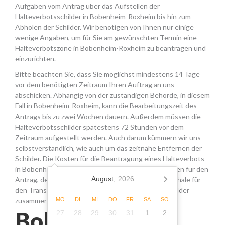
Aufgaben vom Antrag über das Aufstellen der
Halteverbotsschilder in Bobenheim-Roxheim bis hin zum
Abholen der Schilder. Wir benötigen von Ihnen nur einige
wenige Angaben, um für Sie am gewünschten Termin eine
Halteverbotszone in Bobenheim-Roxheim zu beantragen und
einzurichten.
Bitte beachten Sie, dass Sie möglichst mindestens 14 Tage
vor dem benötigten Zeitraum Ihren Auftrag an uns
abschicken. Abhängig von der zuständigen Behörde, in diesem
Fall in Bobenheim-Roxheim, kann die Bearbeitungszeit des
Antrags bis zu zwei Wochen dauern. Außerdem müssen die
Halteverbotsschilder spätestens 72 Stunden vor dem
Zeitraum aufgestellt werden. Auch darum kümmern wir uns
selbstverständlich, wie auch um das zeitnahe Entfernen der
Schilder. Die Kosten für die Beantragung eines Halteverbots
in Bobenheim-Roxheim setzen sich aus den Gebühren für den
August,
2026
Antrag, der Miete für die Schilder sowie einer Pauschale für
den Transport, das Aufstellen und Abholen der Schilder
zusammen.
MO
DI
MI
DO
FR
SA
SO
Bobenheim-
27
28
29
30
31
1
2