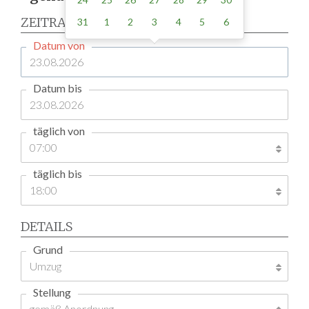
ZEITRAUM
31
1
2
3
4
5
6
Datum von
Datum bis
täglich von
täglich bis
DETAILS
Grund
Stellung