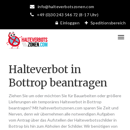
info@halteverbotszonen.com
+49 (0)30 243 546 72 (8-17 Uhr)
Einloggen
Speditionsbereich
Halteverbot in
Bottrop beantragen
Ziehen Sie um oder möchten Sie für Bauarbeiten oder größere
Lieferungen ein temporäres Halteverbot in Bottrop
beantragen? Mit halteverbotszonen.com sparen Sie Zeit und
Nerven, denn wir übernehmen alle notwendigen Aufgaben
vom Antrag über das Aufstellen der Halteverbotsschilder in
Bottrop bis hin zum Abholen der Schilder. Wir benötigen von