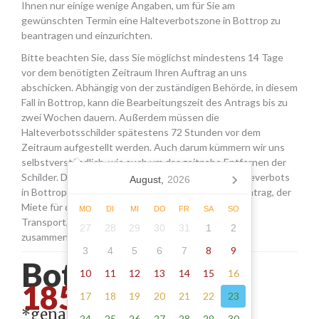
Ihnen nur einige wenige Angaben, um für Sie am
gewünschten Termin eine Halteverbotszone in Bottrop zu
beantragen und einzurichten.
Bitte beachten Sie, dass Sie möglichst mindestens 14 Tage
vor dem benötigten Zeitraum Ihren Auftrag an uns
abschicken. Abhängig von der zuständigen Behörde, in diesem
Fall in Bottrop, kann die Bearbeitungszeit des Antrags bis zu
zwei Wochen dauern. Außerdem müssen die
Halteverbotsschilder spätestens 72 Stunden vor dem
Zeitraum aufgestellt werden. Auch darum kümmern wir uns
selbstverständlich, wie auch um das zeitnahe Entfernen der
Schilder. Die Kosten für die Beantragung eines Halteverbots
August,
2026
in Bottrop setzen sich aus den Gebühren für den Antrag, der
Miete für die Schilder sowie einer Pauschale für den
MO
DI
MI
DO
FR
SA
SO
Transport, das Aufstellen und Abholen der Schilder
27
28
29
30
31
1
2
zusammen.
8
9
3
4
5
6
7
Bottrop - ab
10
11
12
13
14
15
16
185.00*
17
18
19
20
21
22
23
*genaue Adresse erforderlich
24
25
26
27
28
29
30