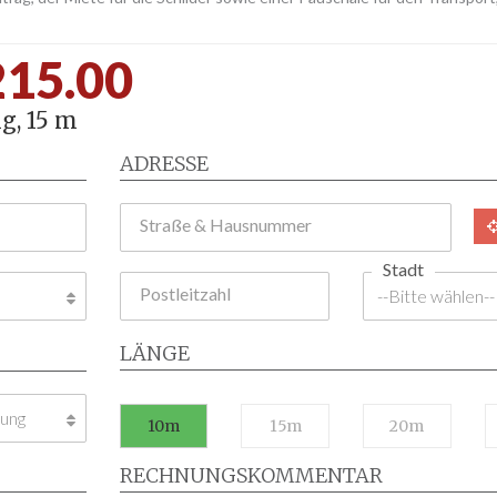
215.00
g, 15 m
ADRESSE
Straße & Hausnummer
Stadt
Postleitzahl
LÄNGE
10m
15m
20m
RECHNUNGSKOMMENTAR