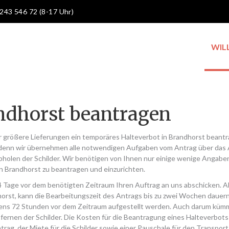
 243 546 72 (8-17 Uhr)
WIL
andhorst beantragen
r größere Lieferungen ein temporäres Halteverbot in Brandhorst beant
 denn wir übernehmen alle notwendigen Aufgaben vom Antrag über das 
Abholen der Schilder. Wir benötigen von Ihnen nur einige wenige Angaben
 Brandhorst zu beantragen und einzurichten.
14 Tage vor dem benötigten Zeitraum Ihren Auftrag an uns abschicken. 
dhorst, kann die Bearbeitungszeit des Antrags bis zu zwei Wochen dauern
ens 72 Stunden vor dem Zeitraum aufgestellt werden. Auch darum küm
fernen der Schilder. Die Kosten für die Beantragung eines Halteverbots
ag, der Miete für die Schilder sowie einer Pauschale für den Transport