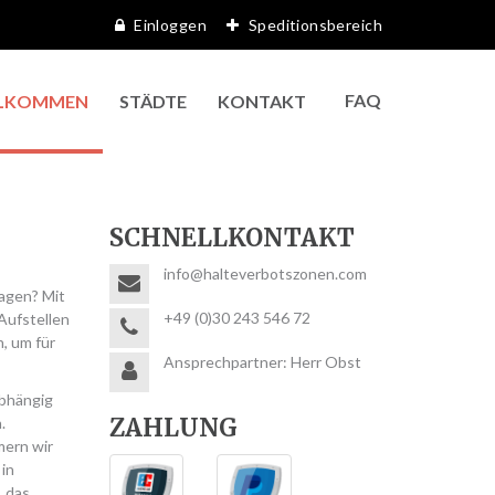
Einloggen
Speditionsbereich
FAQ
LKOMMEN
STÄDTE
KONTAKT
SCHNELLKONTAKT
info@halteverbotszonen.com
ragen? Mit
+49 (0)30 243 546 72
Aufstellen
, um für
Ansprechpartner: Herr Obst
Abhängig
ZAHLUNG
.
mern wir
 in
, das