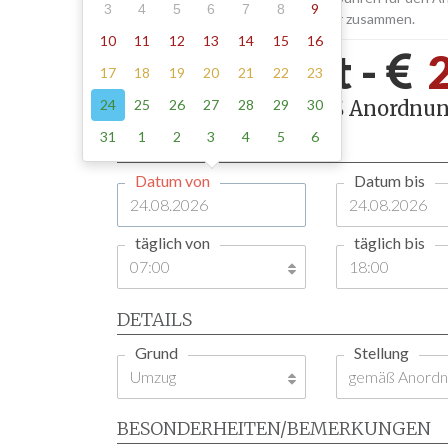
9
3
4
5
6
7
8
Aufstellen und Abholen der Schilder zusammen.
10
11
12
13
14
15
16
Brandhorst -
17
18
19
20
21
22
23
24
25
26
27
28
29
30
1 Tag , Stellung gemäß Anordnun
31
1
2
3
4
5
6
ZEITRAUM
Datum von
Datum bis
täglich von
täglich bis
DETAILS
Grund
Stellung
BESONDERHEITEN/BEMERKUNGEN