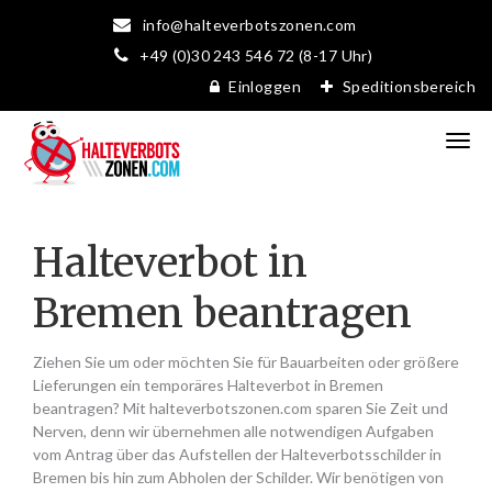
info@halteverbotszonen.com
+49 (0)30 243 546 72 (8-17 Uhr)
Einloggen
Speditionsbereich
Halteverbot in
Bremen beantragen
Ziehen Sie um oder möchten Sie für Bauarbeiten oder größere
Lieferungen ein temporäres Halteverbot in Bremen
beantragen? Mit halteverbotszonen.com sparen Sie Zeit und
Nerven, denn wir übernehmen alle notwendigen Aufgaben
vom Antrag über das Aufstellen der Halteverbotsschilder in
Bremen bis hin zum Abholen der Schilder. Wir benötigen von