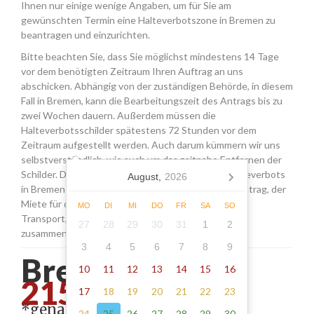
Ihnen nur einige wenige Angaben, um für Sie am
gewünschten Termin eine Halteverbotszone in Bremen zu
beantragen und einzurichten.
Bitte beachten Sie, dass Sie möglichst mindestens 14 Tage
vor dem benötigten Zeitraum Ihren Auftrag an uns
abschicken. Abhängig von der zuständigen Behörde, in diesem
Fall in Bremen, kann die Bearbeitungszeit des Antrags bis zu
zwei Wochen dauern. Außerdem müssen die
Halteverbotsschilder spätestens 72 Stunden vor dem
Zeitraum aufgestellt werden. Auch darum kümmern wir uns
selbstverständlich, wie auch um das zeitnahe Entfernen der
Schilder. Die Kosten für die Beantragung eines Halteverbots
August,
2026
in Bremen setzen sich aus den Gebühren für den Antrag, der
Miete für die Schilder sowie einer Pauschale für den
MO
DI
MI
DO
FR
SA
SO
Transport, das Aufstellen und Abholen der Schilder
27
28
29
30
31
1
2
zusammen.
3
4
5
6
7
8
9
Bremen - ab
10
11
12
13
14
15
16
215.00*
17
18
19
20
21
22
23
*genaue Adresse erforderlich
24
25
26
27
28
29
30