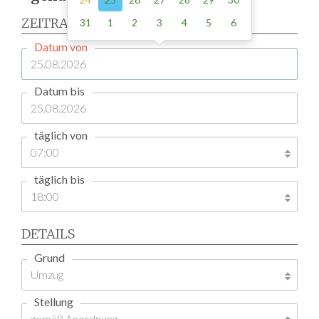
ZEITRAUM
31
1
2
3
4
5
6
Datum von
Datum bis
täglich von
täglich bis
DETAILS
Grund
Stellung