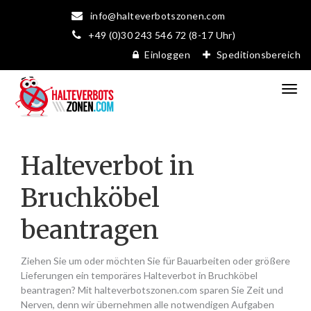
info@halteverbotszonen.com
+49 (0)30 243 546 72 (8-17 Uhr)
Einloggen
Speditionsbereich
Halteverbot in
Bruchköbel
beantragen
Ziehen Sie um oder möchten Sie für Bauarbeiten oder größere
Lieferungen ein temporäres Halteverbot in Bruchköbel
beantragen? Mit halteverbotszonen.com sparen Sie Zeit und
Nerven, denn wir übernehmen alle notwendigen Aufgaben