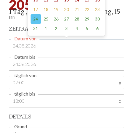
205.00
17
18
19
20
21
22
23
1 Tag , Stellung gemäß Anordnung, 15
m
24
25
26
27
28
29
30
ZEITRAUM
31
1
2
3
4
5
6
Datum von
Datum bis
täglich von
täglich bis
DETAILS
Grund