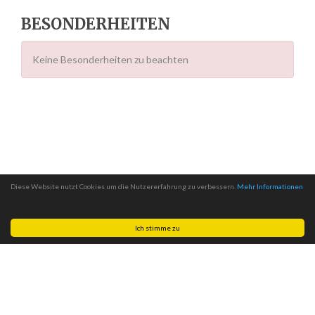
BESONDERHEITEN
Keine Besonderheiten zu beachten
Diese Website nutzt Cookies um die Nutzererfahrung zu verbessern.
Mehr Informationen
Ich stimme zu
Made with
by
MITSCom GmbH
| © 2026
Halteverbotszonen.com
|
Impressum
|
Datenschutz
|
AGB