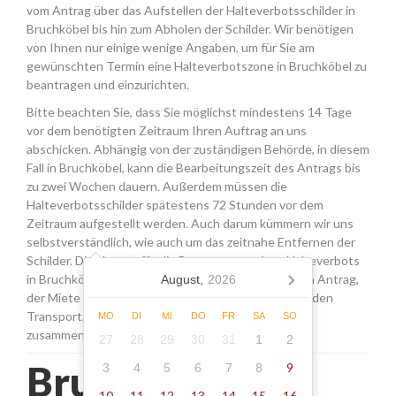
vom Antrag über das Aufstellen der Halteverbotsschilder in
Bruchköbel bis hin zum Abholen der Schilder. Wir benötigen
von Ihnen nur einige wenige Angaben, um für Sie am
gewünschten Termin eine Halteverbotszone in Bruchköbel zu
beantragen und einzurichten.
Bitte beachten Sie, dass Sie möglichst mindestens 14 Tage
vor dem benötigten Zeitraum Ihren Auftrag an uns
abschicken. Abhängig von der zuständigen Behörde, in diesem
Fall in Bruchköbel, kann die Bearbeitungszeit des Antrags bis
zu zwei Wochen dauern. Außerdem müssen die
Halteverbotsschilder spätestens 72 Stunden vor dem
Zeitraum aufgestellt werden. Auch darum kümmern wir uns
selbstverständlich, wie auch um das zeitnahe Entfernen der
Schilder. Die Kosten für die Beantragung eines Halteverbots
in Bruchköbel setzen sich aus den Gebühren für den Antrag,
August,
2026
der Miete für die Schilder sowie einer Pauschale für den
Transport, das Aufstellen und Abholen der Schilder
MO
DI
MI
DO
FR
SA
SO
zusammen.
27
28
29
30
31
1
2
Bruchköbel -
9
3
4
5
6
7
8
10
11
12
13
14
15
16