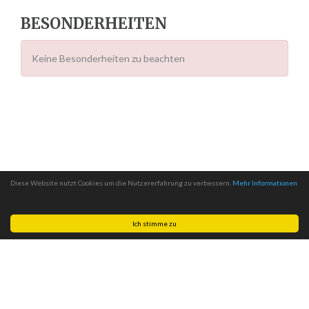
BESONDERHEITEN
Keine Besonderheiten zu beachten
Diese Website nutzt Cookies um die Nutzererfahrung zu verbessern.
Mehr Informationen
Ich stimme zu
Made with
by
MITSCom GmbH
| © 2026
Halteverbotszonen.com
|
Impressum
|
Datenschutz
|
AGB