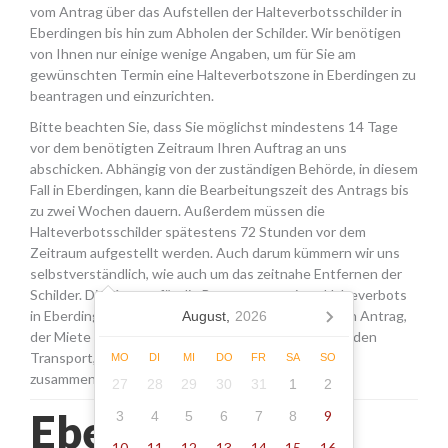
vom Antrag über das Aufstellen der Halteverbotsschilder in
Eberdingen bis hin zum Abholen der Schilder. Wir benötigen
von Ihnen nur einige wenige Angaben, um für Sie am
gewünschten Termin eine Halteverbotszone in Eberdingen zu
beantragen und einzurichten.
Bitte beachten Sie, dass Sie möglichst mindestens 14 Tage
vor dem benötigten Zeitraum Ihren Auftrag an uns
abschicken. Abhängig von der zuständigen Behörde, in diesem
Fall in Eberdingen, kann die Bearbeitungszeit des Antrags bis
zu zwei Wochen dauern. Außerdem müssen die
Halteverbotsschilder spätestens 72 Stunden vor dem
Zeitraum aufgestellt werden. Auch darum kümmern wir uns
selbstverständlich, wie auch um das zeitnahe Entfernen der
Schilder. Die Kosten für die Beantragung eines Halteverbots
in Eberdingen setzen sich aus den Gebühren für den Antrag,
August,
2026
der Miete für die Schilder sowie einer Pauschale für den
Transport, das Aufstellen und Abholen der Schilder
MO
DI
MI
DO
FR
SA
SO
zusammen.
27
28
29
30
31
1
2
Eberdingen -
9
3
4
5
6
7
8
10
11
12
13
14
15
16