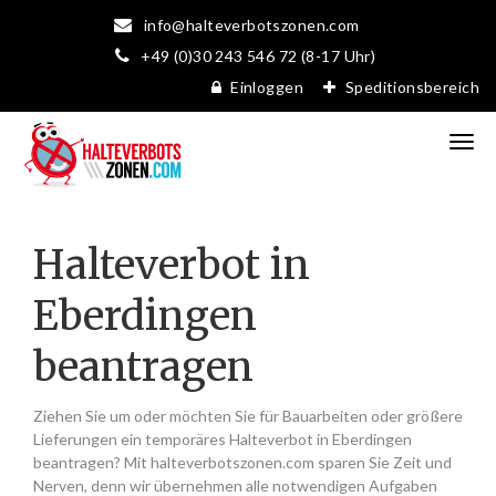
info@halteverbotszonen.com
+49 (0)30 243 546 72 (8-17 Uhr)
Einloggen
Speditionsbereich
Halteverbot in
Eberdingen
beantragen
Ziehen Sie um oder möchten Sie für Bauarbeiten oder größere
Lieferungen ein temporäres Halteverbot in Eberdingen
beantragen? Mit halteverbotszonen.com sparen Sie Zeit und
Nerven, denn wir übernehmen alle notwendigen Aufgaben