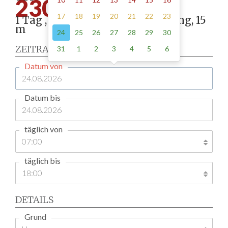
230.00
17
18
19
20
21
22
23
1 Tag , Stellung gemäß Anordnung, 15
m
24
25
26
27
28
29
30
ZEITRAUM
31
1
2
3
4
5
6
Datum von
Datum bis
täglich von
täglich bis
DETAILS
Grund