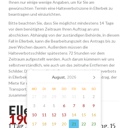
Ihnen nur einige wenige Angaben, um für Sie am
gewünschten Termin eine Halteverbotszone in Ellerbek zu
beantragen und einzurichten.
Bitte beachten Sie, dass Sie möglichst mindestens 14 Tage
vor dem benötigten Zeitraum Ihren Auftrag an uns
abschicken. Abhängig von der zuständigen Behörde, in diesem
Fall in Ellerbek, kann die Bearbeitungszeit des Antrags bis zu
zwei Wochen dauern. Außerdem müssen die
Halteverbotsschilder spätestens 72 Stunden vor dem
Zeitraum aufgestellt werden. Auch darum kümmern wir uns
selbstverständlich, wie auch um das zeitnahe Entfernen der
Schilder. Die Kosten für die Beantragung eines Halteverbots
in Ellerbek setzen sich aus den Gebühren für den Antrag, der
August,
2026
Miete für die Schilder sowie einer Pauschale für den
Transport, das Aufstellen und Abholen der Schilder
MO
DI
MI
DO
FR
SA
SO
zusammen.
27
28
29
30
31
1
2
Ellerbek -
6
7
8
9
3
4
5
190.00
10
11
12
13
14
15
16
17
18
19
20
21
22
23
1 Tag , Stellung gemäß Anordnung, 15