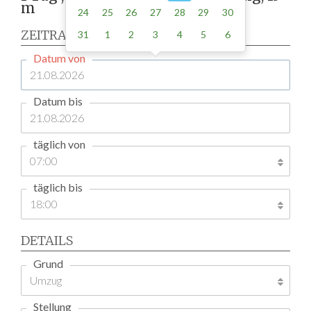
m
24
25
26
27
28
29
30
ZEITRAUM
31
1
2
3
4
5
6
Datum von
Datum bis
täglich von
täglich bis
DETAILS
Grund
Stellung