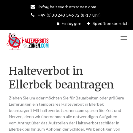
info@halteverbotszonen.com
+49 (0)30 243 546 72 (8-17 Uhr)
Einloggen
Speditionsbereich
Halteverbot in
Ellerbek beantragen
Ziehen Sie um oder möchten Sie für Bauarbeiten oder größere
Lieferungen ein temporäres Halteverbot in Ellerbek
beantragen? Mit halteverbotszonen.com sparen Sie Zeit und
Nerven, denn wir übernehmen alle notwendigen Aufgaben
vom Antrag über das Aufstellen der Halteverbotsschilder in
Ellerbek bis hin zum Abholen der Schilder. Wir benötigen von