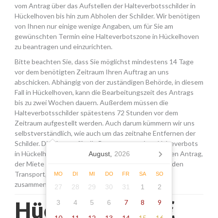
vom Antrag über das Aufstellen der Halteverbotsschilder in
Hückelhoven bis hin zum Abholen der Schilder. Wir benötigen
von Ihnen nur einige wenige Angaben, um für Sie am
gewünschten Termin eine Halteverbotszone in Hückelhoven
zu beantragen und einzurichten.
Bitte beachten Sie, dass Sie möglichst mindestens 14 Tage
vor dem benötigten Zeitraum Ihren Auftrag an uns
abschicken. Abhängig von der zuständigen Behörde, in diesem
Fall in Hückelhoven, kann die Bearbeitungszeit des Antrags
bis zu zwei Wochen dauern. Außerdem müssen die
Halteverbotsschilder spätestens 72 Stunden vor dem
Zeitraum aufgestellt werden. Auch darum kümmern wir uns
selbstverständlich, wie auch um das zeitnahe Entfernen der
Schilder. Die Kosten für die Beantragung eines Halteverbots
in Hückelhoven setzen sich aus den Gebühren für den Antrag,
August,
2026
der Miete für die Schilder sowie einer Pauschale für den
Transport, das Aufstellen und Abholen der Schilder
MO
DI
MI
DO
FR
SA
SO
zusammen.
27
28
29
30
31
1
2
Hückelhoven -
7
8
9
3
4
5
6
10
11
12
13
14
15
16