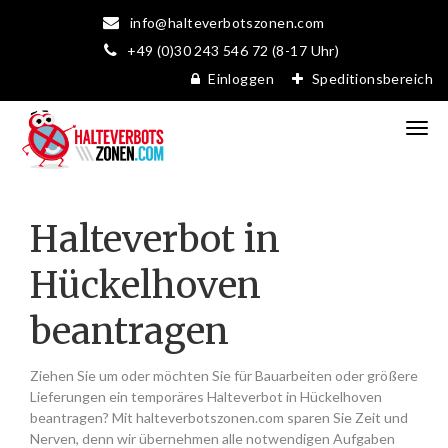
info@halteverbotszonen.com
+49 (0)30 243 546 72 (8-17 Uhr)
Einloggen
Speditionsbereich
Halteverbot in
Hückelhoven
beantragen
Ziehen Sie um oder möchten Sie für Bauarbeiten oder größere
Lieferungen ein temporäres Halteverbot in Hückelhoven
beantragen? Mit halteverbotszonen.com sparen Sie Zeit und
Nerven, denn wir übernehmen alle notwendigen Aufgaben