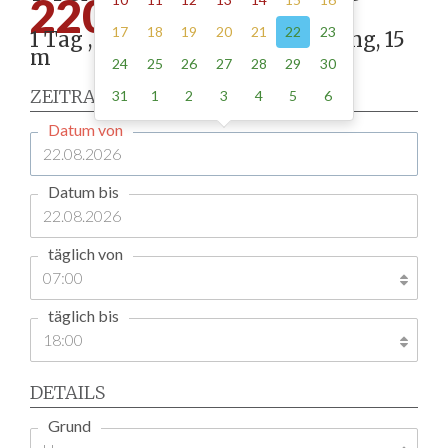
220.00
17
18
19
20
21
22
23
1 Tag , Stellung gemäß Anordnung, 15
m
24
25
26
27
28
29
30
ZEITRAUM
31
1
2
3
4
5
6
Datum von
Datum bis
täglich von
täglich bis
DETAILS
Grund