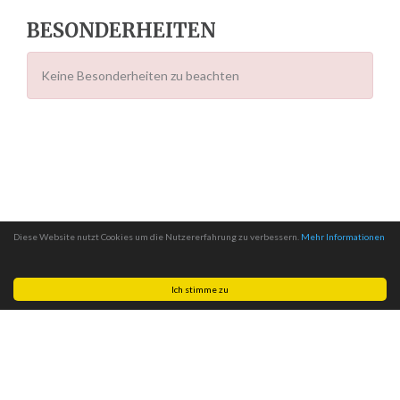
BESONDERHEITEN
Keine Besonderheiten zu beachten
Diese Website nutzt Cookies um die Nutzererfahrung zu verbessern.
Mehr Informationen
Ich stimme zu
Made with
by
MITSCom GmbH
| © 2026
Halteverbotszonen.com
|
Impressum
|
Datenschutz
|
AGB