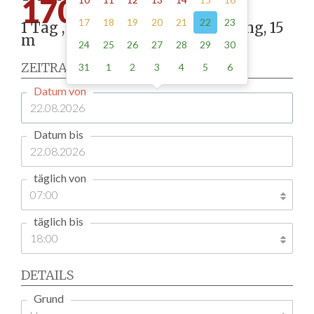
170.00
17
18
19
20
21
22
23
1 Tag , Stellung gemäß Anordnung, 15
m
24
25
26
27
28
29
30
ZEITRAUM
31
1
2
3
4
5
6
Datum von
Datum bis
täglich von
täglich bis
DETAILS
Grund