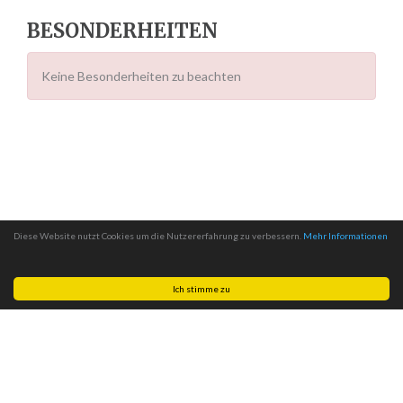
BESONDERHEITEN
Keine Besonderheiten zu beachten
Diese Website nutzt Cookies um die Nutzererfahrung zu verbessern.
Mehr Informationen
Ich stimme zu
Made with
by
MITSCom GmbH
| © 2026
Halteverbotszonen.com
|
Impressum
|
Datenschutz
|
AGB