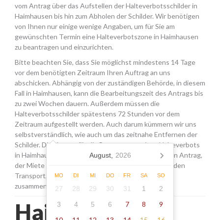
vom Antrag über das Aufstellen der Halteverbotsschilder in
Haimhausen bis hin zum Abholen der Schilder. Wir benötigen
von Ihnen nur einige wenige Angaben, um für Sie am
gewünschten Termin eine Halteverbotszone in Haimhausen
zu beantragen und einzurichten.
Bitte beachten Sie, dass Sie möglichst mindestens 14 Tage
vor dem benötigten Zeitraum Ihren Auftrag an uns
abschicken. Abhängig von der zuständigen Behörde, in diesem
Fall in Haimhausen, kann die Bearbeitungszeit des Antrags bis
zu zwei Wochen dauern. Außerdem müssen die
Halteverbotsschilder spätestens 72 Stunden vor dem
Zeitraum aufgestellt werden. Auch darum kümmern wir uns
selbstverständlich, wie auch um das zeitnahe Entfernen der
Schilder. Die Kosten für die Beantragung eines Halteverbots
in Haimhausen setzen sich aus den Gebühren für den Antrag,
August,
2026
der Miete für die Schilder sowie einer Pauschale für den
Transport, das Aufstellen und Abholen der Schilder
MO
DI
MI
DO
FR
SA
SO
zusammen.
27
28
29
30
31
1
2
Haimhausen -
7
8
9
3
4
5
6
10
11
12
13
14
15
16