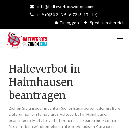
info@halteverbotszonen.com
+49 (0)30 243 546 72 (8-17 Uhr)
Einloggen
Speditionsbereich
Halteverbot in
Haimhausen
beantragen
Ziehen Sie um oder möchten Sie für Bauarbeiten oder größere
Lieferungen ein temporäres Halteverbot in Haimhausen
beantragen? Mit halteverbotszonen.com sparen Sie Zeit und
Nerven, denn wir übernehmen alle notwendigen Aufgaben