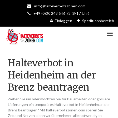
info@halteverbotszonen.com
+49 (0)30 243 546 72 (8-17 Uhr)
Einloggen
Speditionsbereich
Halteverbot in
Heidenheim an der
Brenz beantragen
Ziehen Sie um oder möchten Sie für Bauarbeiten oder größere
Lieferungen ein temporäres Halteverbot in Heidenheim an der
Brenz beantragen? Mit halteverbotszonen.com sparen Sie
Zeit und Nerven, denn wir übernehmen alle notwendigen