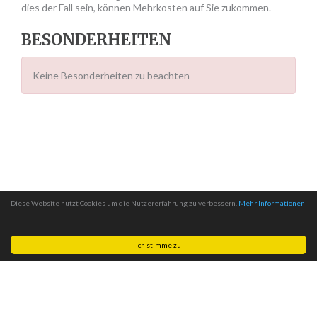
dies der Fall sein, können Mehrkosten auf Sie zukommen.
BESONDERHEITEN
Keine Besonderheiten zu beachten
Diese Website nutzt Cookies um die Nutzererfahrung zu verbessern.
Mehr Informationen
Ich stimme zu
Made with
by
MITSCom GmbH
| © 2026
Halteverbotszonen.com
|