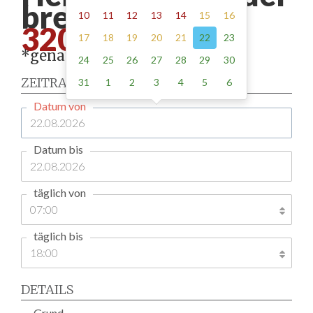
brenz - ab
10
11
12
13
14
15
16
320.00*
17
18
19
20
21
22
23
*genaue Adresse erforderlich
24
25
26
27
28
29
30
ZEITRAUM
31
1
2
3
4
5
6
Datum von
Datum bis
täglich von
täglich bis
DETAILS
Grund