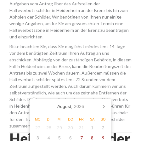
Aufgaben vom Antrag über das Aufstellen der
Halteverbotsschilder in Heidenheim an der Brenz bis hin zum
Abholen der Schilder. Wir benötigen von Ihnen nur einige
wenige Angaben, um für Sie am gewünschten Termin eine
Halteverbotszone in Heidenheim an der Brenz zu beantragen
und einzurichten.
Bitte beachten Sie, dass Sie möglichst mindestens 14 Tage
vor dem benötigten Zeitraum Ihren Auftrag an uns
abschicken. Abhängig von der zuständigen Behörde, in diesem
Fall in Heidenheim an der Brenz, kann die Bearbeitungszeit des
Antrags bis zu zwei Wochen dauern. Außerdem müssen die
Halteverbotsschilder spätestens 72 Stunden vor dem
Zeitraum aufgestellt werden. Auch darum kümmern wir uns
selbstverständlich, wie auch um das zeitnahe Entfernen der
Schilder. Die Kosten für die Beantragung eines Halteverbots
in Heidenheim an der Brenz setzen sich aus den Gebühren für
August,
2026
den Antrag, der Miete für die Schilder sowie einer Pauschale
für den Transport, das Aufstellen und Abholen der Schilder
MO
DI
MI
DO
FR
SA
SO
zusammen.
27
28
29
30
31
1
2
Heidenheim an der
7
8
9
3
4
5
6