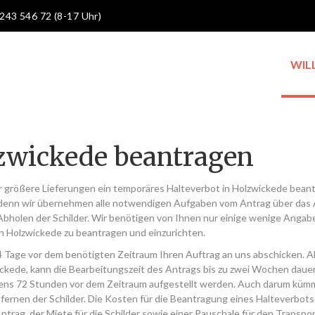
 243 546 72 (8-17 Uhr)
WIL
lzwickede beantragen
r größere Lieferungen ein temporäres Halteverbot in Holzwickede bean
 denn wir übernehmen alle notwendigen Aufgaben vom Antrag über das 
 Abholen der Schilder. Wir benötigen von Ihnen nur einige wenige Angab
n Holzwickede zu beantragen und einzurichten.
14 Tage vor dem benötigten Zeitraum Ihren Auftrag an uns abschicken. 
wickede, kann die Bearbeitungszeit des Antrags bis zu zwei Wochen daue
ens 72 Stunden vor dem Zeitraum aufgestellt werden. Auch darum küm
fernen der Schilder. Die Kosten für die Beantragung eines Halteverbots
rag, der Miete für die Schilder sowie einer Pauschale für den Transpor