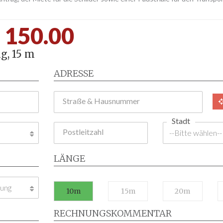
150.00
g, 15 m
ADRESSE
Straße & Hausnummer
Stadt
Postleitzahl
LÄNGE
10m
15m
20m
RECHNUNGSKOMMENTAR