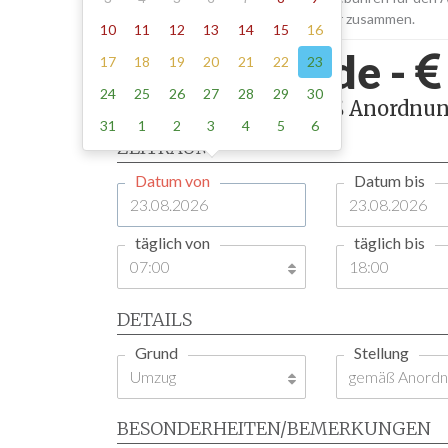
Aufstellen und Abholen der Schilder zusammen.
10
11
12
13
14
15
16
Holzwickede -
17
18
19
20
21
22
23
24
25
26
27
28
29
30
1 Tag , Stellung gemäß Anordnun
31
1
2
3
4
5
6
ZEITRAUM
Datum von
Datum bis
täglich von
täglich bis
DETAILS
Grund
Stellung
BESONDERHEITEN/BEMERKUNGEN