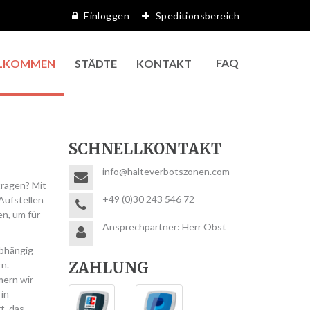
Einloggen
Speditionsbereich
FAQ
LKOMMEN
STÄDTE
KONTAKT
SCHNELLKONTAKT
info@halteverbotszonen.com
tragen? Mit
+49 (0)30 243 546 72
Aufstellen
en, um für
Ansprechpartner: Herr Obst
Abhängig
ZAHLUNG
rn.
mern wir
 in
t, das