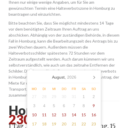
Ihnen nur einige wenige Angaben, um für Sie am
gewünschten Termin eine Halteverbotszone in Homburg zu
beantragen und einzurichten.
Bitte beachten Sie, dass Sie möglichst mindestens 14 Tage
vor dem benötigten Zeitraum Ihren Auftrag an uns
abschicken. Abhängig von der zuständigen Behörde, in diesem
Fall in Homburg, kann die Bearbeitungszeit des Antrags bis zu
zwei Wochen dauern. Außerdem müssen die
Halteverbotsschilder spätestens 72 Stunden vor dem
Zeitraum aufgestellt werden. Auch darum kümmern wir uns
selbstverständlich, wie auch um das zeitnahe Entfernen der
Schilder. Die Kosten für die Beantragung eines Halteverbots
in Homburg setzen sich aus den Gebühren für den Antrag, der
August,
2026
Miete für die Schilder sowie einer Pauschale für den
Transport, das Aufstellen und Abholen der Schilder
MO
DI
MI
DO
FR
SA
SO
zusammen.
27
28
29
30
31
1
2
Homburg -
9
3
4
5
6
7
8
230.00
10
11
12
13
14
15
16
17
18
19
20
21
22
23
1 Tag , Stellung gemäß Anordnung, 15