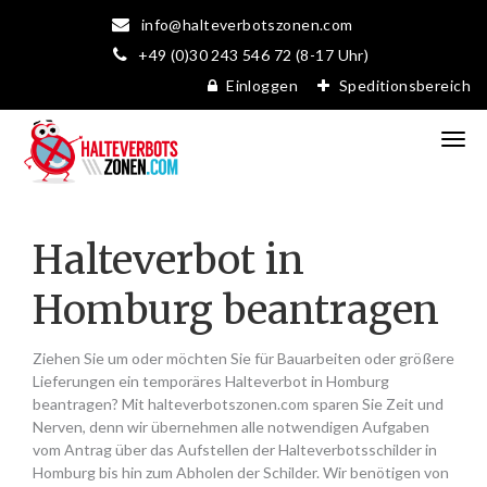
info@halteverbotszonen.com
+49 (0)30 243 546 72 (8-17 Uhr)
Einloggen
Speditionsbereich
Halteverbot in
Homburg beantragen
Ziehen Sie um oder möchten Sie für Bauarbeiten oder größere
Lieferungen ein temporäres Halteverbot in Homburg
beantragen? Mit halteverbotszonen.com sparen Sie Zeit und
Nerven, denn wir übernehmen alle notwendigen Aufgaben
vom Antrag über das Aufstellen der Halteverbotsschilder in
Homburg bis hin zum Abholen der Schilder. Wir benötigen von