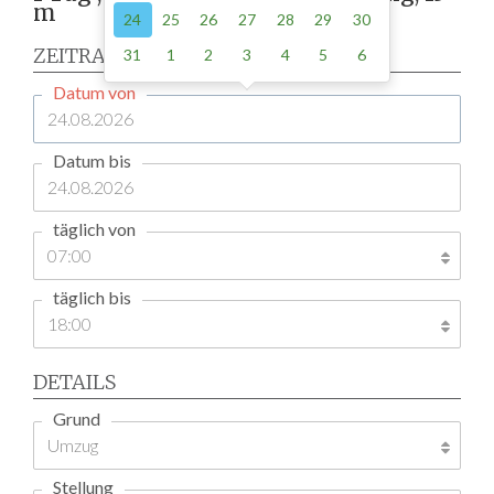
m
24
25
26
27
28
29
30
ZEITRAUM
31
1
2
3
4
5
6
Datum von
Datum bis
täglich von
täglich bis
DETAILS
Grund
Stellung